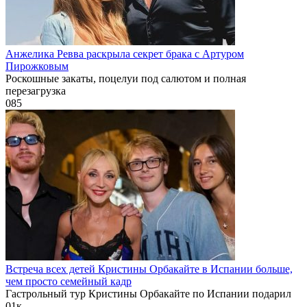
Анжелика Ревва раскрыла секрет брака с Артуром
Пирожковым
Роскошные закаты, поцелуи под салютом и полная
перезагрузка
0
85
Встреча всех детей Кристины Орбакайте в Испании больше,
чем просто семейный кадр
Гастрольный тур Кристины Орбакайте по Испании подарил
0
1к.