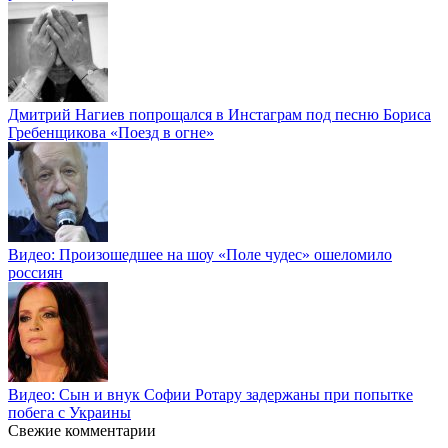
Дмитрий Нагиев попрощался в Инстаграм под песню Бориса
Гребенщикова «Поезд в огне»
Видео: Произошедшее на шоу «Поле чудес» ошеломило
россиян
Видео: Сын и внук Софии Ротару задержаны при попытке
побега с Украины
Свежие комментарии