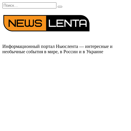
Перейти
Search
к
for:
содержанию
Информационный портал Ньюслента — интересные и
необычные события в мире, в России и в Украине