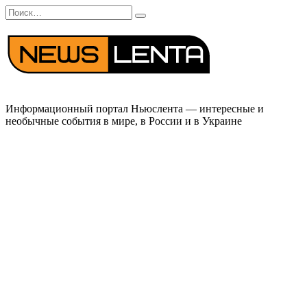
Перейти
Search
к
for:
содержанию
Информационный портал Ньюслента — интересные и
необычные события в мире, в России и в Украине