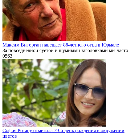
Максим Виторган навещает 86-летнего отца в Юрмале
За повседневной суетой и шумными заголовками мы часто
0
563
София Ротару отметила 79-й день рождения в окружении
цветов