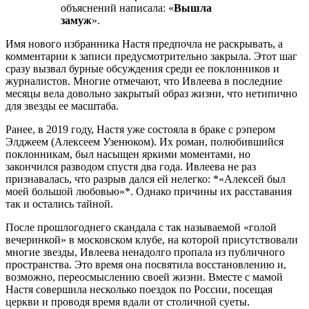
объяснений написала: «
Вышла
замуж
».
Имя нового избранника Настя предпочла не раскрывать, а
комментарии к записи предусмотрительно закрыла. Этот шаг
сразу вызвал бурные обсуждения среди ее поклонников и
журналистов. Многие отмечают, что Ивлеева в последние
месяцы вела довольно закрытый образ жизни, что нетипично
для звезды ее масштаба.
Ранее, в 2019 году, Настя уже состояла в браке с рэпером
Элджеем (Алексеем Узенюком). Их роман, полюбившийся
поклонникам, был насыщен яркими моментами, но
закончился разводом спустя два года. Ивлеева не раз
признавалась, что разрыв дался ей нелегко: *«Алексей был
моей большой любовью»*. Однако причины их расставания
так и остались тайной.
После прошлогоднего скандала с так называемой «голой
вечеринкой» в московском клубе, на которой присутствовали
многие звезды, Ивлеева ненадолго пропала из публичного
пространства. Это время она посвятила восстановлению и,
возможно, переосмыслению своей жизни. Вместе с мамой
Настя совершила несколько поездок по России, посещая
церкви и проводя время вдали от столичной суеты.