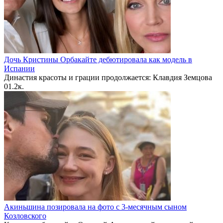
Дочь Кристины Орбакайте дебютировала как модель в
Испании
Династия красоты и грации продолжается: Клавдия Земцова
0
1.2к.
Акиньшина позировала на фото с 3-месячным сыном
Козловского