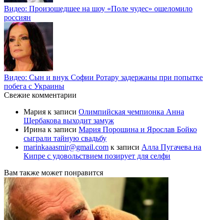
Видео: Произошедшее на шоу «Поле чудес» ошеломило
россиян
Видео: Сын и внук Софии Ротару задержаны при попытке
побега с Украины
Свежие комментарии
Мария
к записи
Олимпийская чемпионка Анна
Щербакова выходит замуж
Ирина
к записи
Мария Порошина и Ярослав Бойко
сыграли тайную свадьбу
marinkaaasmir@gmail.com
к записи
Алла Пугачева на
Кипре с удовольствием позирует для селфи
Вам также может понравится