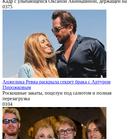
Кадр с улыбающейся Оксаной Акиньшиной, держащей на
0
375
Анжелика Ревва раскрыла секрет брака с Артуром
Пирожковым
Роскошные закаты, поцелуи под салютом и полная
перезагрузка
0
104