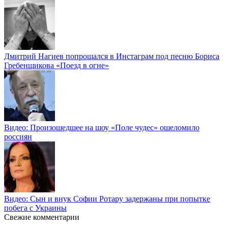
Дмитрий Нагиев попрощался в Инстаграм под песню Бориса
Гребенщикова «Поезд в огне»
Видео: Произошедшее на шоу «Поле чудес» ошеломило
россиян
Видео: Сын и внук Софии Ротару задержаны при попытке
побега с Украины
Свежие комментарии