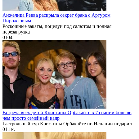
Анжелика Ревва раскрыла секрет брака с Артуром
Пирожковым
Роскошные закаты, поцелуи под салютом и полная
перезагрузка
0
104
Встреча всех детей Кристины Орбакайте в Испании больше,
чем просто семейный кадр
Гастрольный тур Кристины Орбакайте по Испании подарил
0
1.1к.