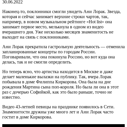
30.06.2022
Наконец-то, поклонники смогли увидеть Ани Лорак. Звезда,
которая и сейчас занимает верхние строки чартов, так,
например, в новом музыкальном рейтинге «Hot list» она
занимает первое место, мелькнула в одном из видео
вчерашнего дня. Уже несколько месяцев знаменитость не
выходит на связь с поклонниками.
Ани Лорак прекратила гастрольную деятельность — отменила
запланированные концерты по городам России.
Поговаривали, что она покинула Россию, но вот куда она
делась, так и не смогли определить.
Но теперь ясно, что артистка находится в Москве и даже
делает маленькие вылазки на публику. Так, вчера Лорак
побывала в доме Филиппа Киркорова. Она была на дне
рождения Мартина сына поп-короля. Но была ли она в этот
раз с дочерью Софийкой, как это было раньше, точно не
известно.
Видео 43-летней певицы на празднике появилось в Сети.
Знаменитости дружны уже много лет и Ани Лорак часто
гостит в доме Киркорова.