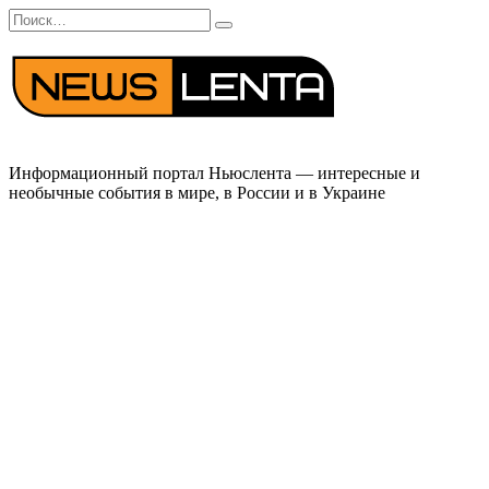
Перейти
Search
к
for:
содержанию
Информационный портал Ньюслента — интересные и
необычные события в мире, в России и в Украине