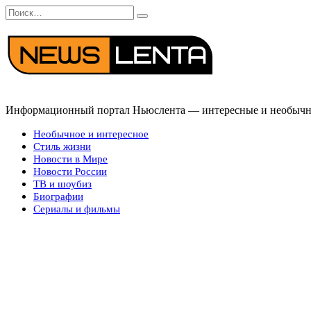
Перейти
Search
к
for:
содержанию
Информационный портал Ньюслента — интересные и необычные
Необычное и интересное
Стиль жизни
Новости в Мире
Новости России
ТВ и шоубиз
Биографии
Сериалы и фильмы