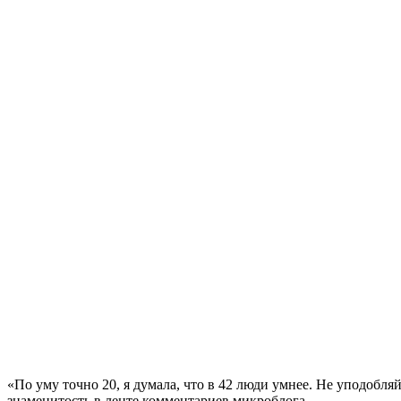
«По уму точно 20, я думала, что в 42 люди умнее. Не уподобля
знаменитость в ленте комментариев микроблога.