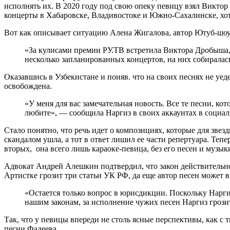
исполнять их. В 2020 году под свою опеку певицу взял Виктор
концерты в Хабаровске, Владивостоке и Южно-Сахалинске, хо
Вот как описывает ситуацию Алена Жигалова, автор Ютуб-шоу
«За кулисами премии РУ.ТВ встретила Виктора Дробыша, 
несколько запланированных концертов, на них собиралас
Оказавшись в Узбекистане и поняв. что на своих песнях не уед
освобождена.
«У меня для вас замечательная новость. Все те песни, к
любите», — сообщила Наргиз в своих аккаунтах в социал
Стало понятно, что речь идет о композициях, которые для зве
скандалом ушла, а тот в ответ лишил ее части репертуара. Тепе
вторых, она всего лишь караоке-певица, без его песен и музык
Адвокат Андрей Алешкин подтвердил, что закон действительно
Артистке грозит три статьи УК РФ, да еще автор песен может
«Остается только вопрос в юрисдикции. Поскольку Наргиз
нашим законам, за исполнение чужих песен Наргиз грози
Так, что у певицы впереди не столь ясные перспективы, как с т
песни Фадеева.