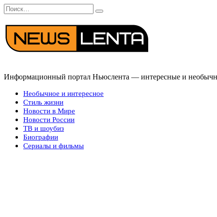
Перейти
Search
к
for:
содержанию
Информационный портал Ньюслента — интересные и необычные
Необычное и интересное
Стиль жизни
Новости в Мире
Новости России
ТВ и шоубиз
Биографии
Сериалы и фильмы