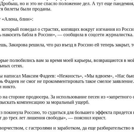
 Дробыш, но и это не спасло положение дел. А тут еще пандемия
тя билеты были проданы.
 «Алена, блин»:
который поведал о страстях, кипящих вокруг изгнания из Росси
ь накосить бабла в России», — сообщила в соцсети журналистка.
ешь, Закирова решила, что раз въезд в Россию ей теперь закрыт, 
оторые полюбились вам за время моей карьеры, возвращаются в м
ьных сетях.
зды написал Максим Фадеев: «Нежность», «Мы вдвоем», «Нас бью
рь Фадеев не смог не прокомментировать такое смелое заявление. 
и никто.
 на стороне продюсера. За использование песен из «запретного 
 взыскать компенсацию за моральный ущерб.
 покинула Россию, то судиться для большего эффекта придется в
т до трех лет лишения свободы», — пояснил юрист.
ворчеством, с гастролями и заработком, да еще разбирательство 