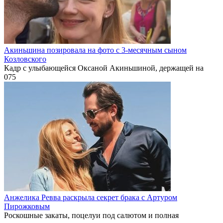
Акиньшина позировала на фото с 3-месячным сыном
Козловского
Кадр с улыбающейся Оксаной Акиньшиной, держащей на
0
75
Анжелика Ревва раскрыла секрет брака с Артуром
Пирожковым
Роскошные закаты, поцелуи под салютом и полная