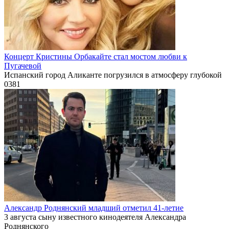
Концерт Кристины Орбакайте стал мостом любви к
Пугачевой
Испанский город Аликанте погрузился в атмосферу глубокой
0
381
Александр Роднянский младший отметил 41-летие
3 августа сыну известного кинодеятеля Александра
Роднянского