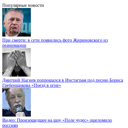
Популярные новости
При смерти: в сети появились фото Жириновского из
реанимации
Дмитрий Нагиев попрощался в Инстаграм под песню Бориса
Гребенщикова «Поезд в огне»
Видео: Произошедшее на шоу «Поле чудес» ошеломило
россиян