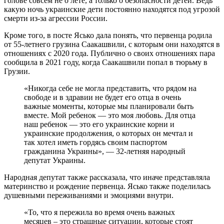
голове совсем не о лете, а только о безопасности детей. Ведь
какую ночь украинские дети постоянно находятся под угрозой
смерти из-за агрессии России.
Кроме того, в посте Ясько дала понять, что первенца родила
от 55-летнего грузина Саакашвили, с которым они находятся в
отношениях с 2020 года. Публично о своих отношениях пара
сообщила в 2021 году, когда Саакашвили попал в тюрьму в
Грузии.
«Никогда себе не могла представить, что рядом на
свободе и в здравии не будет его отца в очень
важные моменты, которые мы планировали быть
вместе. Мой ребенок — это моя любовь. Для отца
наш ребенок — это его украинские корни и
украинские продолжения, о которых он мечтал и
так хотел иметь гордясь своим паспортом
гражданина Украины», — 32-летняя народный
депутат Украины.
Народная депутат также рассказала, что иначе представляла
материнство и рождение первенца. Ясько также поделилась
душевными переживаниями и эмоциями внутри.
«То, что я пережила во время очень важных
месяцев – это страшные ситуации, которые стоят