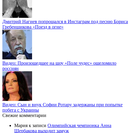
Дмитрий Нагиев попрощался в Инстаграм под песню Бориса
Гребенщикова «Поезд в огне»
Видео: Произошедшее на шоу «Поле чудес» ошеломило
россиян
Видео: Сын и внук Софии Ротару задержаны при попытке
побега с Украины
Свежие комментарии
Мария
к записи
Олимпийская чемпионка Анна
Щербакова выходит замуж