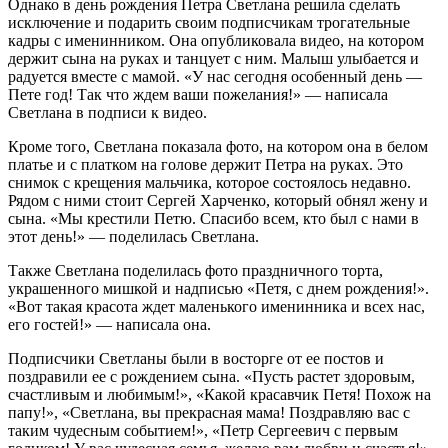
Однако в день рождения Петра Светлана решила сделать
исключение и подарить своим подписчикам трогательные
кадры с именинником. Она опубликовала видео, на котором
держит сына на руках и танцует с ним. Малыш улыбается и
радуется вместе с мамой. «У нас сегодня особенный день —
Пете год! Так что ждем ваши пожелания!» — написала
Светлана в подписи к видео.
Кроме того, Светлана показала фото, на котором она в белом
платье и с платком на голове держит Петра на руках. Это
снимок с крещения мальчика, которое состоялось недавно.
Рядом с ними стоит Сергей Харченко, который обнял жену и
сына. «Мы крестили Петю. Спасибо всем, кто был с нами в
этот день!» — поделилась Светлана.
Также Светлана поделилась фото праздничного торта,
украшенного мишкой и надписью «Петя, с днем рождения!».
«Вот такая красота ждет маленького именинника и всех нас,
его гостей!» — написала она.
Подписчики Светланы были в восторге от ее постов и
поздравили ее с рождением сына. «Пусть растет здоровым,
счастливым и любимым!», «Какой красавчик Петя! Похож на
папу!», «Светлана, вы прекрасная мама! Поздравляю вас с
таким чудесным событием!», «Петр Сергеевич с первым