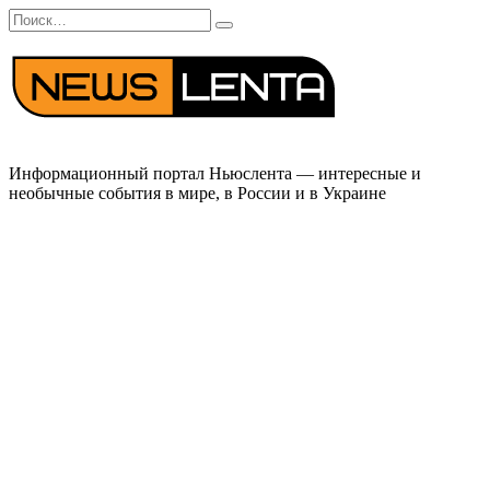
Перейти
Search
к
for:
содержанию
Информационный портал Ньюслента — интересные и
необычные события в мире, в России и в Украине