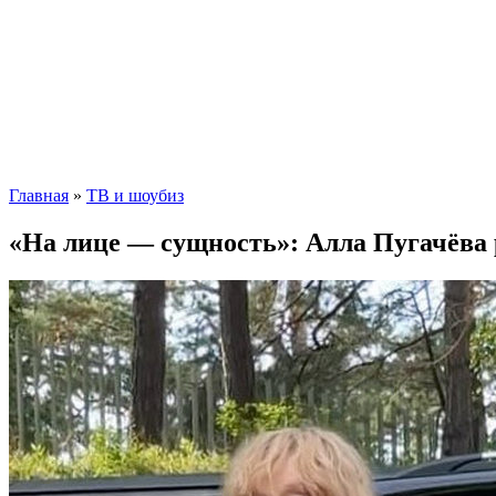
Главная
»
ТВ и шоубиз
«На лице — сущность»: Алла Пугачёва р