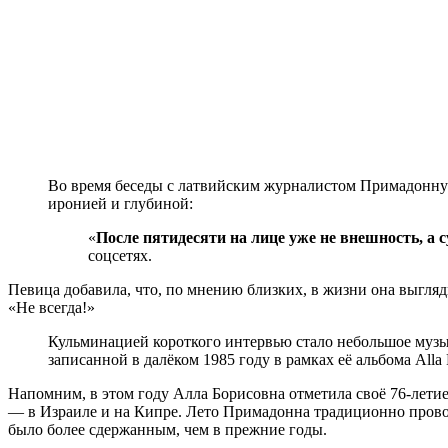
Во время беседы с латвийским журналистом Примадонну п
иронией и глубиной:
«
После пятидесяти на лице уже не внешность, а 
соцсетях.
Певица добавила, что, по мнению близких, в жизни она выгляди
«Не всегда!»
Кульминацией короткого интервью стало небольшое музы
записанной в далёком 1985 году в рамках её альбома Alla
Напомним, в этом году Алла Борисовна отметила своё 76-летие
— в Израиле и на Кипре. Лето Примадонна традиционно провод
было более сдержанным, чем в прежние годы.