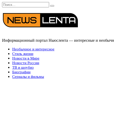
Перейти
Search
к
for:
содержанию
Информационный портал Ньюслента — интересные и необычные
Необычное и интересное
Стиль жизни
Новости в Мире
Новости России
ТВ и шоубиз
Биографии
Сериалы и фильмы