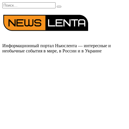
Перейти
Search
к
for:
содержанию
Информационный портал Ньюслента — интересные и
необычные события в мире, в России и в Украине