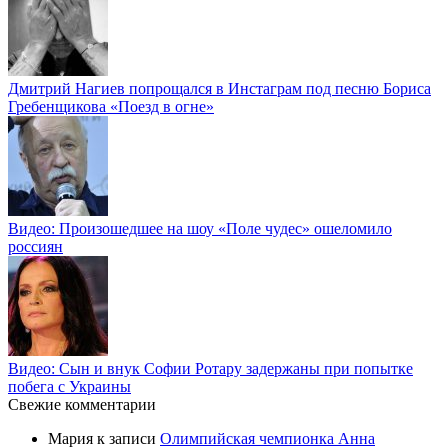
Дмитрий Нагиев попрощался в Инстаграм под песню Бориса
Гребенщикова «Поезд в огне»
Видео: Произошедшее на шоу «Поле чудес» ошеломило
россиян
Видео: Сын и внук Софии Ротару задержаны при попытке
побега с Украины
Свежие комментарии
Мария
к записи
Олимпийская чемпионка Анна