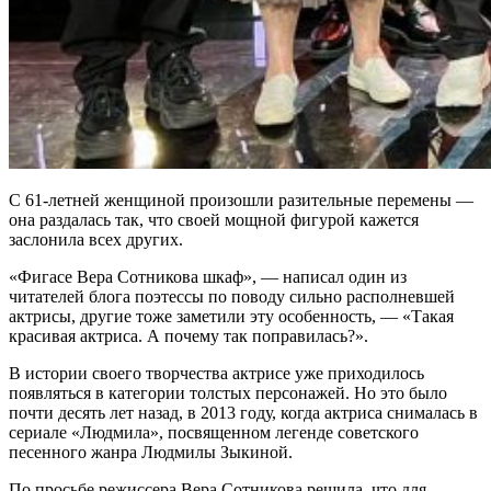
С 61-летней женщиной произошли разительные перемены —
она раздалась так, что своей мощной фигурой кажется
заслонила всех других.
«Фигасе Вера Сотникова шкаф», — написал один из
читателей блога поэтессы по поводу сильно располневшей
актрисы, другие тоже заметили эту особенность, — «Такая
красивая актриса. А почему так поправилась?».
В истории своего творчества актрисе уже приходилось
появляться в категории толстых персонажей. Но это было
почти десять лет назад, в 2013 году, когда актриса снималась в
сериале «Людмила», посвященном легенде советского
песенного жанра Людмилы Зыкиной.
По просьбе режиссера Вера Сотникова решила, что для