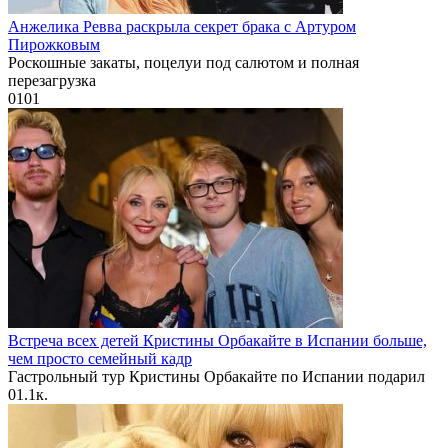
Анжелика Ревва раскрыла секрет брака с Артуром
Пирожковым
Роскошные закаты, поцелуи под салютом и полная
перезагрузка
0
101
Встреча всех детей Кристины Орбакайте в Испании больше,
чем просто семейный кадр
Гастрольный тур Кристины Орбакайте по Испании подарил
0
1.1к.