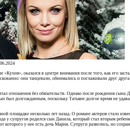
.06.2024
е «Кухня», оказался в центре внимания после того, как его зас
аскованно: они танцевали, обнимались и поглаживали друг друга
тал отношения без обязательств. Однако после рождения сына Д
сын был долгожданным, поскольку Татьяне долгое время не удавал
й площадке несколько лет назад. О романе актеров стало извест
ода у супругов родился сын Данила, который стал вторым ребен
 которого у нее есть дочь Мария. Супруги развелись, но сохра