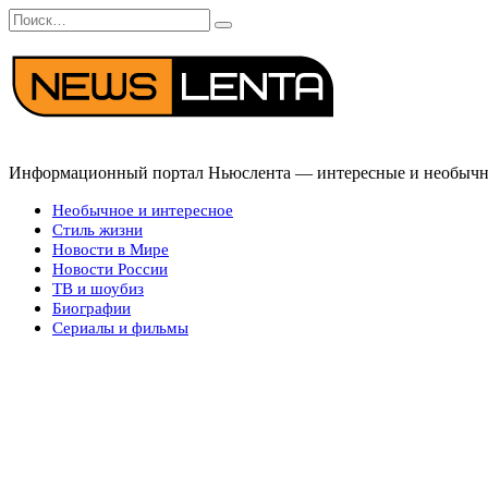
Перейти
Search
к
for:
содержанию
Информационный портал Ньюслента — интересные и необычные
Необычное и интересное
Стиль жизни
Новости в Мире
Новости России
ТВ и шоубиз
Биографии
Сериалы и фильмы