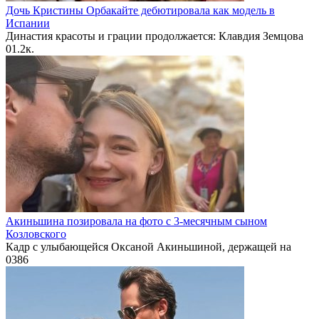
Дочь Кристины Орбакайте дебютировала как модель в
Испании
Династия красоты и грации продолжается: Клавдия Земцова
0
1.2к.
Акиньшина позировала на фото с 3-месячным сыном
Козловского
Кадр с улыбающейся Оксаной Акиньшиной, держащей на
0
386