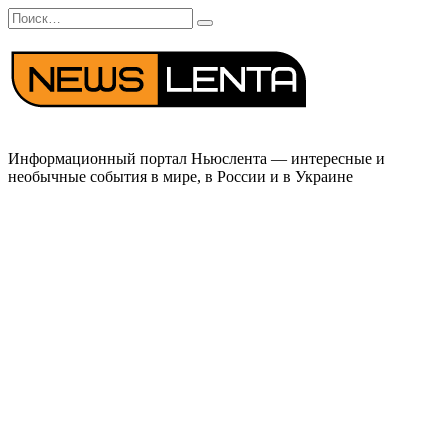
Перейти
Search
к
for:
содержанию
Информационный портал Ньюслента — интересные и
необычные события в мире, в России и в Украине