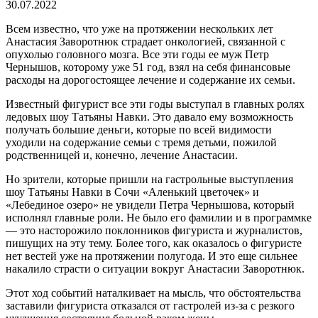
30.07.2022
Всем известно, что уже на протяжении нескольких лет
Анастасия Заворотнюк страдает онкологией, связанной с
опухолью головного мозга. Все эти годы ее муж Петр
Чернышов, которому уже 51 год, взял на себя финансовые
расходы на дорогостоящее лечение и содержание их семьи.
Известный фигурист все эти годы выступал в главных ролях
ледовых шоу Татьяны Навки. Это давало ему возможность
получать большие деньги, которые по всей видимости
уходили на содержание семьи с тремя детьми, пожилой
родственницей и, конечно, лечение Анастасии.
Но зрители, которые пришли на гастрольные выступления
шоу Татьяны Навки в Сочи «Аленький цветочек» и
«Лебединое озеро» не увидели Петра Чернышова, который
исполнял главные роли. Не было его фамилии и в программке
— это насторожило поклонников фигуриста и журналистов,
пишущих на эту тему. Более того, как оказалось о фигуристе
нет вестей уже на протяжении полугода. И это еще сильнее
накалило страсти о ситуации вокруг Анастасии Заворотнюк.
Этот ход событий наталкивает на мысль, что обстоятельства
заставили фигуриста отказался от гастролей из-за с резкого