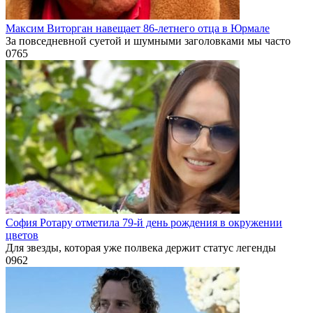
Максим Виторган навещает 86-летнего отца в Юрмале
За повседневной суетой и шумными заголовками мы часто
0
765
София Ротару отметила 79-й день рождения в окружении
цветов
Для звезды, которая уже полвека держит статус легенды
0
962