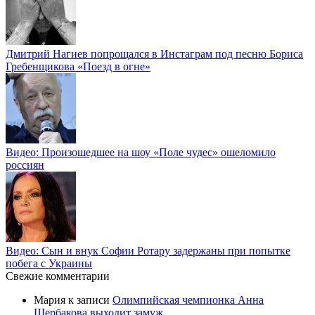
Дмитрий Нагиев попрощался в Инстаграм под песню Бориса
Гребенщикова «Поезд в огне»
Видео: Произошедшее на шоу «Поле чудес» ошеломило
россиян
Видео: Сын и внук Софии Ротару задержаны при попытке
побега с Украины
Свежие комментарии
Мария
к записи
Олимпийская чемпионка Анна
Щербакова выходит замуж