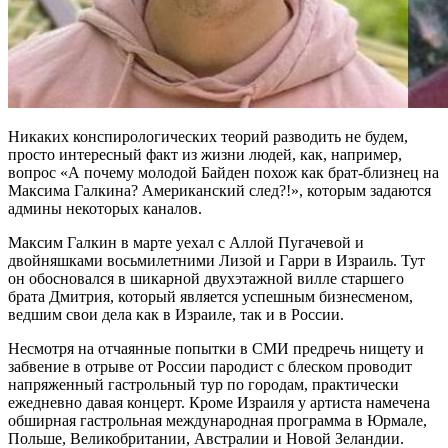
Никаких конспирологических теорий разводить не будем,
просто интересный факт из жизни людей, как, например,
вопрос «А почему молодой Байден похож как брат-близнец на
Максима Галкина? Американский след?!», которым задаются
админы некоторых каналов.
Максим Галкин в марте уехал с Аллой Пугачевой и
двойняшками восьмилетними Лизой и Гарри в Израиль. Тут
он обосновался в шикарной двухэтажной вилле старшего
брата Дмитрия, который является успешным бизнесменом,
ведшим свои дела как в Израиле, так и в России.
Несмотря на отчаянные попытки в СМИ предречь нищету и
забвение в отрыве от России пародист с блеском проводит
напряженный гастрольный тур по городам, практически
ежедневно давая концерт. Кроме Израиля у артиста намечена
обширная гастрольная международная программа в Юрмале,
Польше, Великобритании, Австралии и Новой Зеландии.