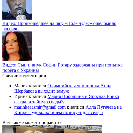
Видео: Произошедшее на шоу «Поле чудес» ошеломило
россиян
Видео: Сын и внук Софии Ротару задержаны при попытке
побега с Украины
Свежие комментарии
Мария
к записи
Олимпийская чемпионка Анна
Щербакова выходит замуж
Ирина
к записи
Мария Порошина и Ярослав Бойко
сыграли тайную свадьбу
marinkaaasmir@gmail.com
к записи
Алла Пугачева на
Кипре с удовольствием позирует для селфи
Вам также может понравится