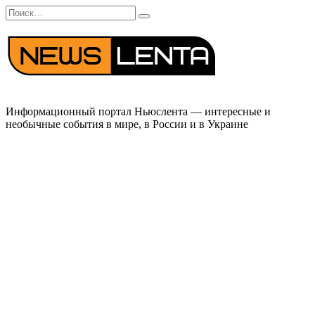
Перейти
Search
к
for:
содержанию
Информационный портал Ньюслента — интересные и
необычные события в мире, в России и в Украине