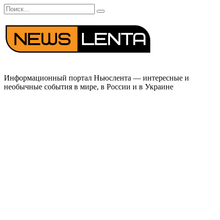
Перейти
Search
к
for:
содержанию
Информационный портал Ньюслента — интересные и
необычные события в мире, в России и в Украине