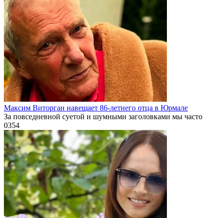
Максим Виторган навещает 86-летнего отца в Юрмале
За повседневной суетой и шумными заголовками мы часто
0
354