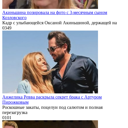
Акиньшина позировала на фото с 3-месячным сыном
Козловского
Кадр с улыбающейся Оксаной Акиньшиной, держащей на
0
349
Анжелика Ревва раскрыла секрет брака с Артуром
Пирожковым
Роскошные закаты, поцелуи под салютом и полная
перезагрузка
0
101