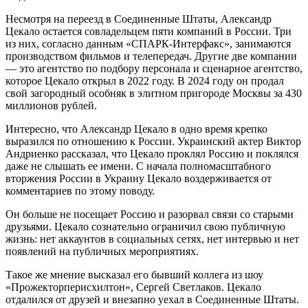
Несмотря на переезд в Соединенные Штаты, Александр
Цекало остается совладельцем пяти компаний в России. Три
из них, согласно данным «СПАРК-Интерфакс», занимаются
производством фильмов и телепередач. Другие две компании
— это агентство по подбору персонала и сценарное агентство,
которое Цекало открыл в 2022 году. В 2024 году он продал
свой загородный особняк в элитном пригороде Москвы за 430
миллионов рублей.
Интересно, что Александр Цекало в одно время крепко
выразился по отношению к России. Украинский актер Виктор
Андриенко рассказал, что Цекало проклял Россию и поклялся
даже не слышать ее имени. С начала полномасштабного
вторжения России в Украину Цекало воздерживается от
комментариев по этому поводу.
Он больше не посещает Россию и разорвал связи со старыми
друзьями. Цекало сознательно ограничил свою публичную
жизнь: нет аккаунтов в социальных сетях, нет интервью и нет
появлений на публичных мероприятиях.
Такое же мнение высказал его бывший коллега из шоу
«Прожекторперисхилтон», Сергей Светлаков. Цекало
отдалился от друзей и внезапно уехал в Соединенные Штаты.