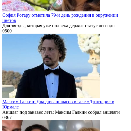
София Ротару отметила 79-й день рождения в окружении
цветов
Для звезды, которая уже полвека держит статус легенды
0
500
Максим Галкин: Два дня аншлагов в зале «Дзинтари» в
Юрмале
Аншлаг под занавес лета: Максим Галкин собрал аншлаги
0
367