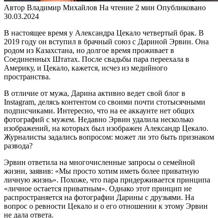
Автор
Владимир Михайлов
На чтение
2 мин
Опубликовано
30.03.2024
В настоящее время у Александра Цекало четвертый брак. В
2019 году он вступил в брачный союз с Дариной Эрвин. Она
родом из Казахстана, но долгое время проживает в
Соединенных Штатах. После свадьбы пара переехала в
Америку, и Цекало, кажется, исчез из медийного
пространства.
В отличие от мужа, Дарина активно ведет свой блог в
Instagram, делясь контентом со своими почти стотысячными
подписчиками. Интересно, что на ее аккаунте нет общих
фотографий с мужем. Недавно Эрвин удалила несколько
изображений, на которых был изображен Александр Цекало.
Журналисты задались вопросом: может ли это быть признаком
развода?
Эрвин ответила на многочисленные запросы о семейной
жизни, заявив: «Мы просто хотим иметь более приватную
личную жизнь». Похоже, что пара придерживается принципа
«личное остается приватным». Однако этот принцип не
распространяется на фотографии Дарины с друзьями. На
вопрос о ревности Цекало и о его отношении к этому Эрвин
не дала ответа.