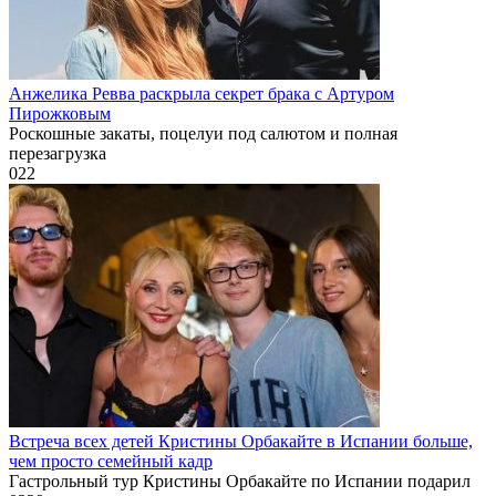
Анжелика Ревва раскрыла секрет брака с Артуром
Пирожковым
Роскошные закаты, поцелуи под салютом и полная
перезагрузка
0
22
Встреча всех детей Кристины Орбакайте в Испании больше,
чем просто семейный кадр
Гастрольный тур Кристины Орбакайте по Испании подарил