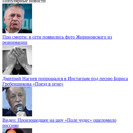
Популярные новости
При смерти: в сети появились фото Жириновского из
реанимации
Дмитрий Нагиев попрощался в Инстаграм под песню Бориса
Гребенщикова «Поезд в огне»
Видео: Произошедшее на шоу «Поле чудес» ошеломило
россиян