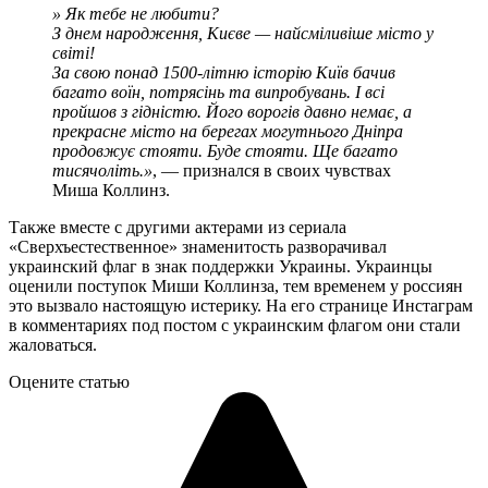
» Як тебе не любити?
З днем народження, Києве — найсміливіше місто у
світі!
За свою понад 1500-літню історію Київ бачив
багато воїн, потрясінь та випробувань. І всі
пройшов з гідністю. Його ворогів давно немає, а
прекрасне місто на берегах могутнього Дніпра
продовжує стояти. Буде стояти. Ще багато
тисячоліть.»
, — признался в своих чувствах
Миша Коллинз.
Также вместе с другими актерами из сериала
«Сверхъестественное» знаменитость разворачивал
украинский флаг в знак поддержки Украины. Украинцы
оценили поступок Миши Коллинза, тем временем у россиян
это вызвало настоящую истерику. На его странице Инстаграм
в комментариях под постом с украинским флагом они стали
жаловаться.
Оцените статью