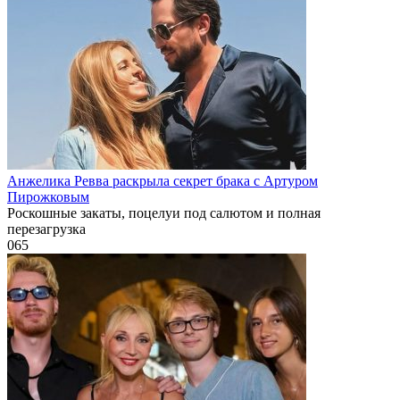
Анжелика Ревва раскрыла секрет брака с Артуром
Пирожковым
Роскошные закаты, поцелуи под салютом и полная
перезагрузка
0
65