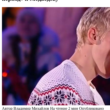
Автор
Владимир Михайлов
На чтение
2 мин
Опубликовано