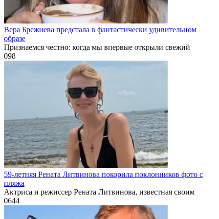
Вера Брежнева предстала в фантастически удивительном
образе
Признаемся честно: когда мы впервые открыли свежий
0
98
59-летняя Рената Литвинова покорила поклонников фото с
пляжа
Актриса и режиссер Рената Литвинова, известная своим
0
644