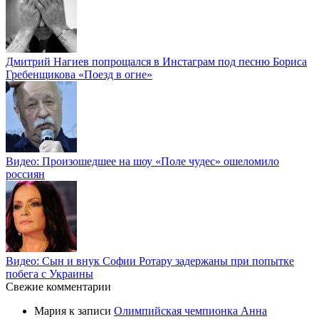
Дмитрий Нагиев попрощался в Инстаграм под песню Бориса
Гребенщикова «Поезд в огне»
Видео: Произошедшее на шоу «Поле чудес» ошеломило
россиян
Видео: Сын и внук Софии Ротару задержаны при попытке
побега с Украины
Свежие комментарии
Мария
к записи
Олимпийская чемпионка Анна