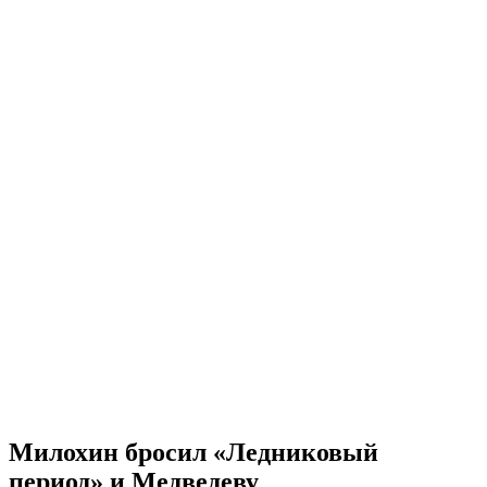
Милохин бросил «Ледниковый
период» и Медведеву