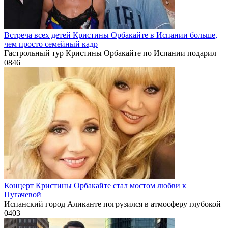
Встреча всех детей Кристины Орбакайте в Испании больше,
чем просто семейный кадр
Гастрольный тур Кристины Орбакайте по Испании подарил
0
846
Концерт Кристины Орбакайте стал мостом любви к
Пугачевой
Испанский город Аликанте погрузился в атмосферу глубокой
0
403