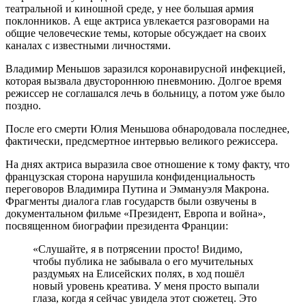
театральной и киношной среде, у нее большая армия
поклонников. А еще актриса увлекается разговорами на
общие человеческие темы, которые обсуждает на своих
каналах с известными личностями.
Владимир Меньшов заразился коронавирусной инфекцией,
которая вызвала двустороннюю пневмонию. Долгое время
режиссер не соглашался лечь в больницу, а потом уже было
поздно.
После его смерти Юлия Меньшова обнародовала последнее,
фактически, предсмертное интервью великого режиссера.
На днях актриса выразила свое отношение к тому факту, что
французская сторона нарушила конфиденциальность
переговоров Владимира Путина и Эммануэля Макрона.
Фрагменты диалога глав государств были озвучены в
документальном фильме «Президент, Европа и война»,
посвященном биографии президента Франции:
«Слушайте, я в потрясении просто! Видимо,
чтобы публика не забывала о его мучительных
раздумьях на Елисейских полях, в ход пошёл
новый уровень креатива. У меня просто выпали
глаза, когда я сейчас увидела этот сюжетец. Это