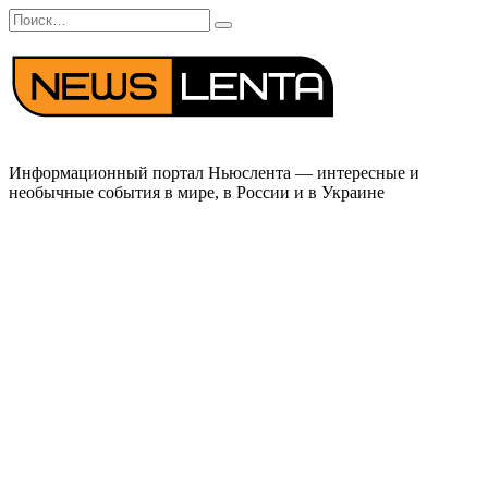
Перейти
Search
к
for:
содержанию
Информационный портал Ньюслента — интересные и
необычные события в мире, в России и в Украине