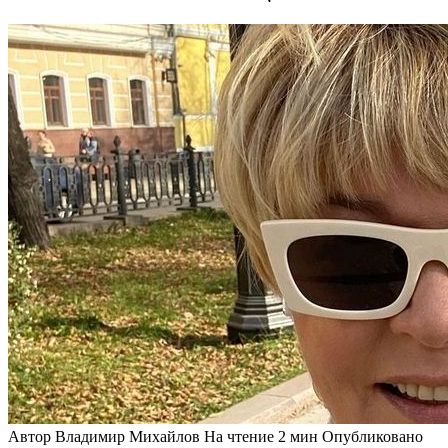
Автор
Владимир Михайлов
На чтение
2 мин
Опубликовано