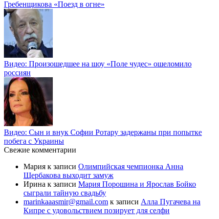
Гребенщикова «Поезд в огне»
Видео: Произошедшее на шоу «Поле чудес» ошеломило
россиян
Видео: Сын и внук Софии Ротару задержаны при попытке
побега с Украины
Свежие комментарии
Мария
к записи
Олимпийская чемпионка Анна
Щербакова выходит замуж
Ирина
к записи
Мария Порошина и Ярослав Бойко
сыграли тайную свадьбу
marinkaaasmir@gmail.com
к записи
Алла Пугачева на
Кипре с удовольствием позирует для селфи