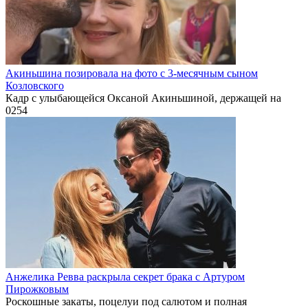
Акиньшина позировала на фото с 3-месячным сыном
Козловского
Кадр с улыбающейся Оксаной Акиньшиной, держащей на
0
254
Анжелика Ревва раскрыла секрет брака с Артуром
Пирожковым
Роскошные закаты, поцелуи под салютом и полная