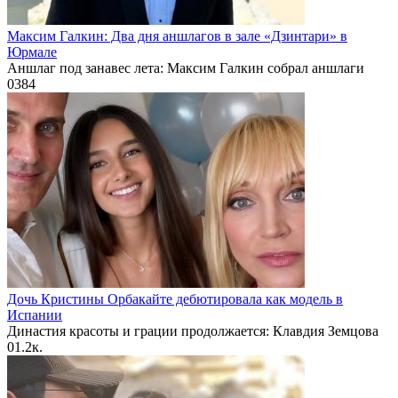
Максим Галкин: Два дня аншлагов в зале «Дзинтари» в
Юрмале
Аншлаг под занавес лета: Максим Галкин собрал аншлаги
0
384
Дочь Кристины Орбакайте дебютировала как модель в
Испании
Династия красоты и грации продолжается: Клавдия Земцова
0
1.2к.