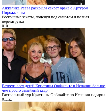
Анжелика Ревва раскрыла секрет брака с Артуром
Пирожковым
Роскошные закаты, поцелуи под салютом и полная
перезагрузка
0
101
Встреча всех детей Кристины Орбакайте в Испании больше,
чем просто семейный кадр
Гастрольный тур Кристины Орбакайте по Испании подарил
0
1.1к.