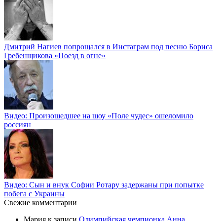
Дмитрий Нагиев попрощался в Инстаграм под песню Бориса
Гребенщикова «Поезд в огне»
Видео: Произошедшее на шоу «Поле чудес» ошеломило
россиян
Видео: Сын и внук Софии Ротару задержаны при попытке
побега с Украины
Свежие комментарии
Мария
к записи
Олимпийская чемпионка Анна