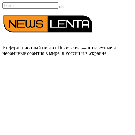
Перейти
Search
к
for:
содержанию
Информационный портал Ньюслента — интересные и
необычные события в мире, в России и в Украине