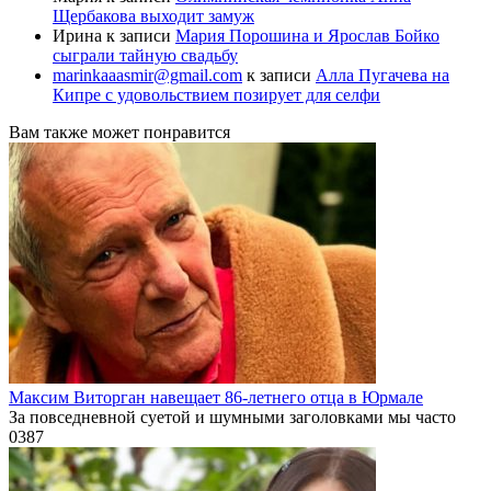
Щербакова выходит замуж
Ирина
к записи
Мария Порошина и Ярослав Бойко
сыграли тайную свадьбу
marinkaaasmir@gmail.com
к записи
Алла Пугачева на
Кипре с удовольствием позирует для селфи
Вам также может понравится
Максим Виторган навещает 86-летнего отца в Юрмале
За повседневной суетой и шумными заголовками мы часто
0
387