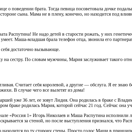
ице о поведении брата. Тогда певица посоветовала дочке подаль
а стороне сына. Мама не в плену, конечно, но находится под вли
вата Распутина! Не надо детей в старости рожать, у них генети
умеет. Маша-младшая брала телефон отца, звонила его партнерам
т себя достаточно вызывающе.
у на сестру. По словам мужчины, Мария заслуживает такого отн
ливая. Считает себя королевой, а другие — обслуга. Я ее знаю б
ихи. В случае чего все вылетят из дома!
аршей уже 36 лет, ее зовут Лидия. Она родилась в браке с Влад
ром браке родилась Мария, которой сейчас 21 год. Сейчас она 
анале «Россия 1» Игорь Николаев и Маша Распутина исполнили 
о скрывается за стеной, но после выступления признался, что Рас
о находится по ту сторону стены. Просто голос Маши в принцип