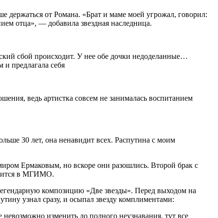
ше держаться от Романа. «Брат и маме моей угрожал, говорил:
янием отца», — добавила звездная наследница.
ческий сбой происходит. У нее обе дочки недоделанные…
 и предлагала себя
ошения, ведь артистка совсем не занималась воспитанием
ольше 30 лет, она ненавидит всех. Распутина с моим
имиром Ермаковым, но вскоре они разошлись. Второй брак с
учится в МГИМО.
легендарную композицию «Две звезды». Перед выходом на
путину узнал сразу, и осыпал звезду комплиментами:
е невозможно изменить до полного неузнавания, тут все