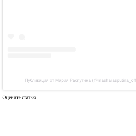
Публикация от Мария Распутина (@masharasputina_offi
Оцените статью