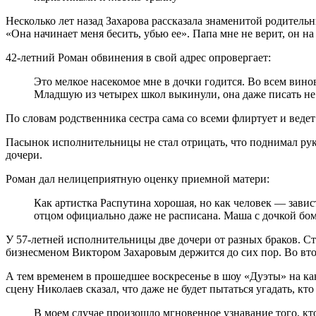
Несколько лет назад Захарова рассказала знаменитой родительн
«Она начинает меня бесить, убью ее». Папа мне не верит, он н
42-летний Роман обвинения в свой адрес опровергает:
Это мелкое насекомое мне в дочки годится. Во всем вино
Младшую из четырех школ выкинули, она даже писать не 
По словам родственника сестра сама со всеми флиртует и веде
Пасынок исполнительницы не стал отрицать, что поднимал рук
дочери.
Роман дал нелицеприятную оценку приемной матери:
Как артистка Распутина хорошая, но как человек — завист
отцом официально даже не расписана. Маша с дочкой бомж
У 57-летней исполнительницы две дочери от разных браков. Ст
бизнесменом Виктором Захаровым держится до сих пор. Во вто
А тем временем в прошедшее воскресенье в шоу «Дуэты» на к
сцену Николаев сказал, что даже не будет пытаться угадать, кт
В моем случае произошло мгновенное узнавание того, кт