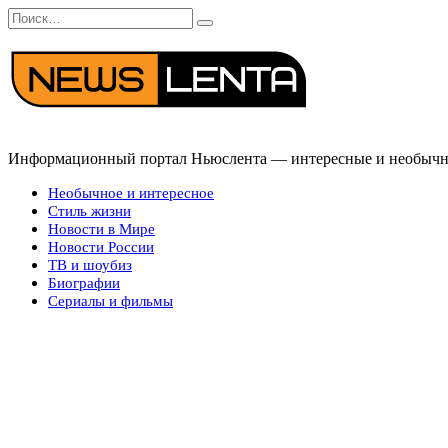
Перейти
Search
к
for:
содержанию
Информационный портал Ньюслента — интересные и необычные
Необычное и интересное
Стиль жизни
Новости в Мире
Новости России
ТВ и шоубиз
Биографии
Сериалы и фильмы