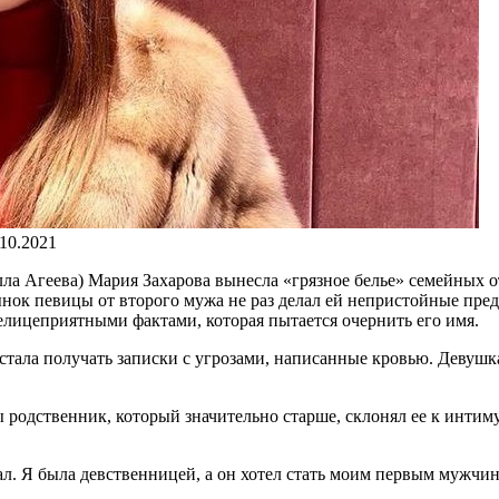
.10.2021
а Агеева) Мария Захарова вынесла «грязное белье» семейных о
ынок певицы от второго мужа не раз делал ей непристойные пре
нелицеприятными фактами, которая пытается очернить его имя.
стала получать записки с угрозами, написанные кровью. Девушка 
ы родственник, который значительно старше, склонял ее к интим
авал. Я была девственницей, а он хотел стать моим первым мужч