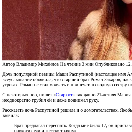
Автор
Владимир Михайлов
На чтение
3 мин
Опубликовано
12
Дочь популярной певицы Маши Распутиной (настоящее имя Алл
всеуслышание объявила, что старший брат Роман Захаров, пас
угрозах. Роман не стал молчать и припечатал сводную сестру 
С некоторых пор, пишет «
Стархит
» так давно 21-летняя Мария 
неоднократно грубил ей и даже поднимал руку.
Рассказать дочь Распутиной решила и о домогательствах. Якоб
заявила:
Брат предлагал переспать. Когда мне было 17, он прист
наркотиками и жестко трахну»