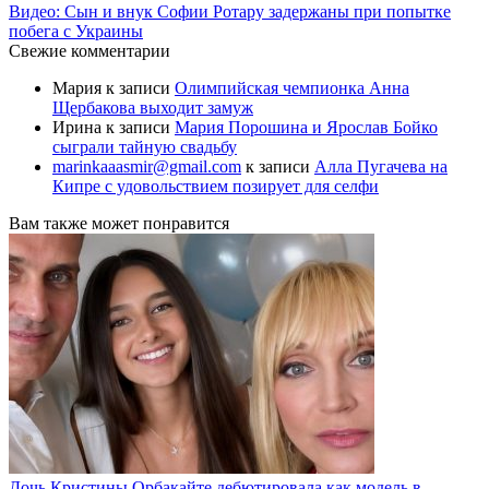
Видео: Сын и внук Софии Ротару задержаны при попытке
побега с Украины
Свежие комментарии
Мария
к записи
Олимпийская чемпионка Анна
Щербакова выходит замуж
Ирина
к записи
Мария Порошина и Ярослав Бойко
сыграли тайную свадьбу
marinkaaasmir@gmail.com
к записи
Алла Пугачева на
Кипре с удовольствием позирует для селфи
Вам также может понравится
Дочь Кристины Орбакайте дебютировала как модель в