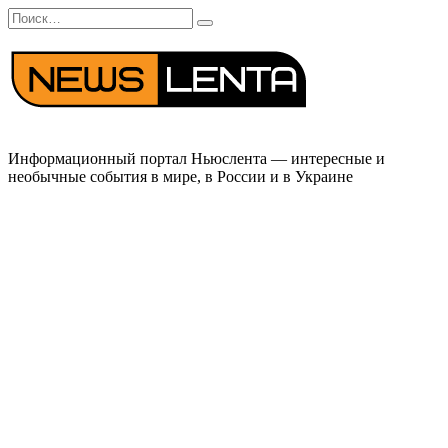
Перейти
Search
к
for:
содержанию
Информационный портал Ньюслента — интересные и
необычные события в мире, в России и в Украине