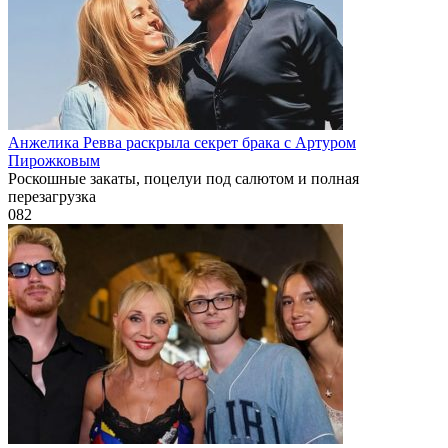
Анжелика Ревва раскрыла секрет брака с Артуром
Пирожковым
Роскошные закаты, поцелуи под салютом и полная
перезагрузка
0
82