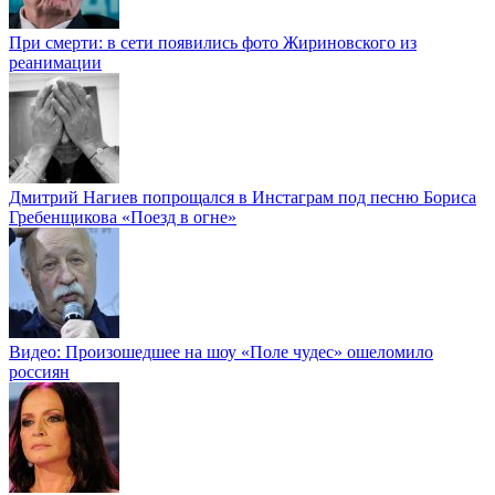
При смерти: в сети появились фото Жириновского из
реанимации
Дмитрий Нагиев попрощался в Инстаграм под песню Бориса
Гребенщикова «Поезд в огне»
Видео: Произошедшее на шоу «Поле чудес» ошеломило
россиян