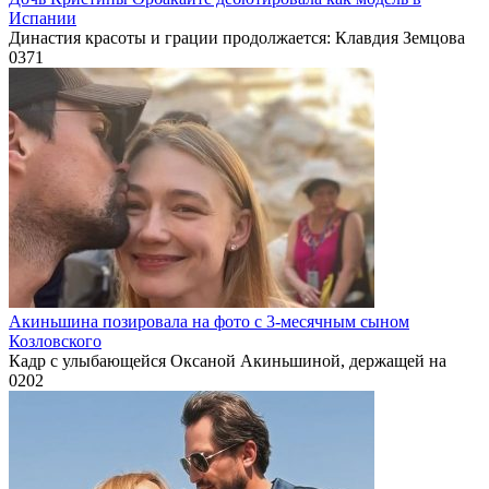
Испании
Династия красоты и грации продолжается: Клавдия Земцова
0
371
Акиньшина позировала на фото с 3-месячным сыном
Козловского
Кадр с улыбающейся Оксаной Акиньшиной, держащей на
0
202