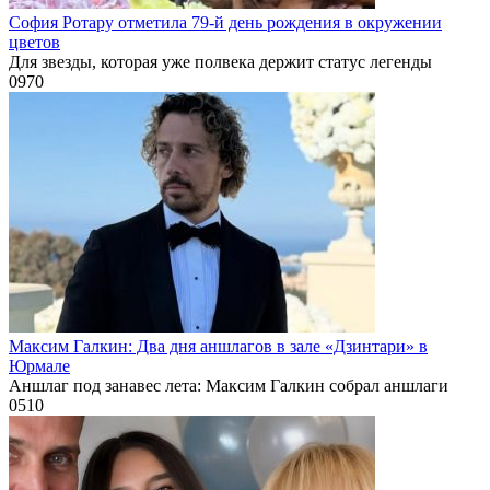
София Ротару отметила 79-й день рождения в окружении
цветов
Для звезды, которая уже полвека держит статус легенды
0
970
Максим Галкин: Два дня аншлагов в зале «Дзинтари» в
Юрмале
Аншлаг под занавес лета: Максим Галкин собрал аншлаги
0
510