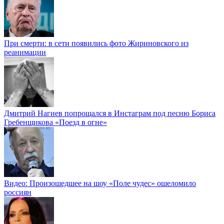
При смерти: в сети появились фото Жириновского из
реанимации
Дмитрий Нагиев попрощался в Инстаграм под песню Бориса
Гребенщикова «Поезд в огне»
Видео: Произошедшее на шоу «Поле чудес» ошеломило
россиян