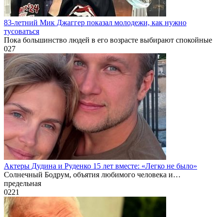
83-летний Мик Джаггер показал молодежи, как нужно
тусоваться
Пока большинство людей в его возрасте выбирают спокойные
0
27
Актеры Дудина и Руденко 15 лет вместе: «Легко не было»
Солнечный Бодрум, объятия любимого человека и…
предельная
0
221