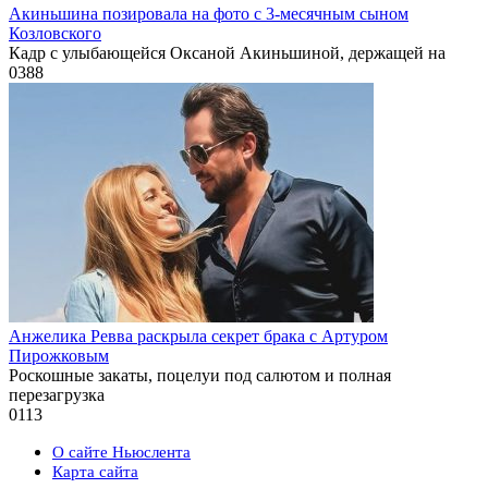
Акиньшина позировала на фото с 3-месячным сыном
Козловского
Кадр с улыбающейся Оксаной Акиньшиной, держащей на
0
388
Анжелика Ревва раскрыла секрет брака с Артуром
Пирожковым
Роскошные закаты, поцелуи под салютом и полная
перезагрузка
0
113
О сайте Ньюслента
Карта сайта