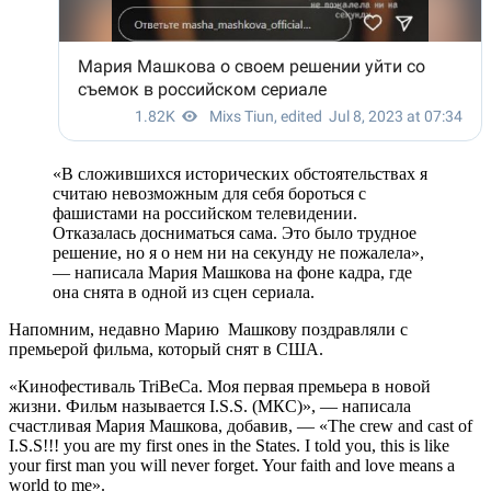
«В сложившихся исторических обстоятельствах я
считаю невозможным для себя бороться с
фашистами на российском телевидении.
Отказалась досниматься сама. Это было трудное
решение, но я о нем ни на секунду не пожалела»,
— написала Мария Машкова на фоне кадра, где
она снята в одной из сцен сериала.
Напомним, недавно Марию Машкову поздравляли с
премьерой фильма, который снят в США.
«Кинофестиваль TriBeCa. Моя первая премьера в новой
жизни. Фильм называется I.S.S. (МКС)», — написала
счастливая Мария Машкова, добавив, — «The crew and cast of
I.S.S!!! you are my first ones in the States. I told you, this is like
your first man you will never forget. Your faith and love means a
world to me».