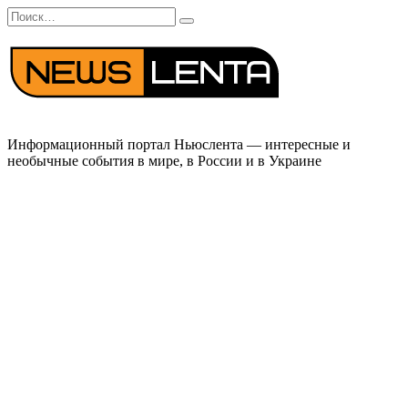
Перейти
Search
к
for:
содержанию
Информационный портал Ньюслента — интересные и
необычные события в мире, в России и в Украине