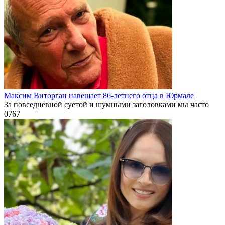
Максим Виторган навещает 86-летнего отца в Юрмале
За повседневной суетой и шумными заголовками мы часто
0
767