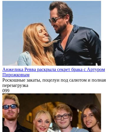
Анжелика Ревва раскрыла секрет брака с Артуром
Пирожковым
Роскошные закаты, поцелуи под салютом и полная
перезагрузка
0
99