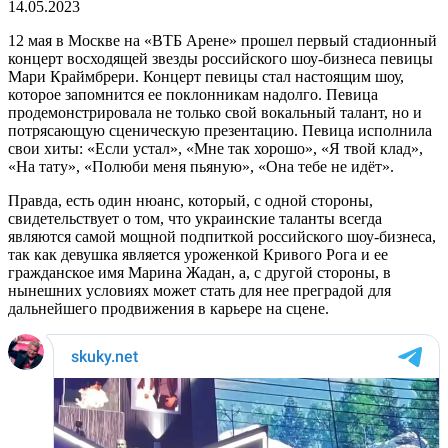
14.05.2023
12 мая в Москве на «ВТБ Арене» прошел первый стадионный
концерт восходящей звезды российского шоу-бизнеса певицы
Мари Краймбрери. Концерт певицы стал настоящим шоу,
которое запомнится ее поклонникам надолго. Певица
продемонстрировала не только свой вокальный талант, но и
потрясающую сценическую презентацию. Певица исполнила
свои хиты: «Если устал», «Мне так хорошо», «Я твой клад»,
«На тату», «Полюби меня пьяную», «Она тебе не идёт».
Правда, есть один нюанс, который, с одной стороны,
свидетельствует о том, что украинские таланты всегда
являются самой мощной подпиткой российского шоу-бизнеса,
так как девушка является уроженкой Кривого Рога и ее
гражданское имя Марина Жадан, а, с другой стороны, в
нынешних условиях может стать для нее преградой для
дальнейшего продвижения в карьере на сцене.