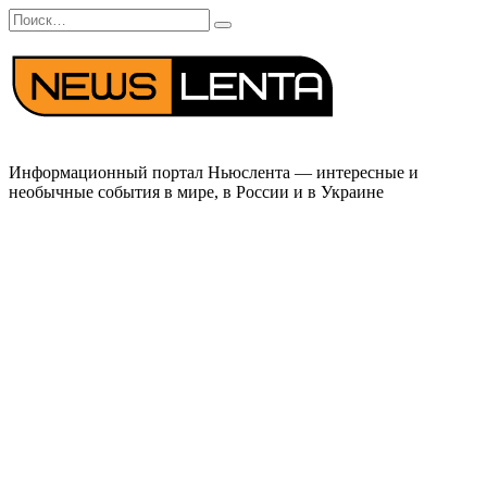
Перейти
Search
к
for:
содержанию
Информационный портал Ньюслента — интересные и
необычные события в мире, в России и в Украине