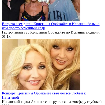
Встреча всех детей Кристины Орбакайте в Испании больше,
чем просто семейный кадр
Гастрольный тур Кристины Орбакайте по Испании подарил
0
1.1к.
Концерт Кристины Орбакайте стал мостом любви к
Пугачевой
Испанский город Аликанте погрузился в атмосферу глубокой