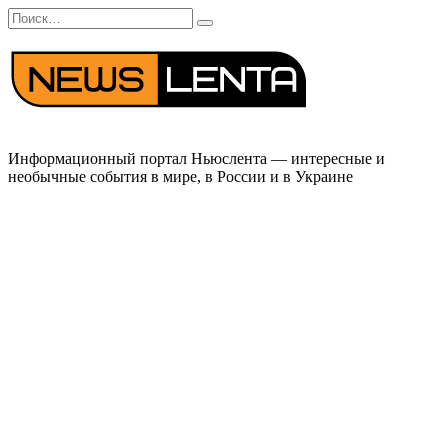
Перейти
Search
к
for:
содержанию
Информационный портал Ньюслента — интересные и
необычные события в мире, в России и в Украине