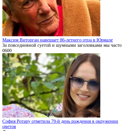
Максим Виторган навещает 86-летнего отца в Юрмале
За повседневной суетой и шумными заголовками мы часто
0
600
София Ротару отметила 79-й день рождения в окружении
цветов