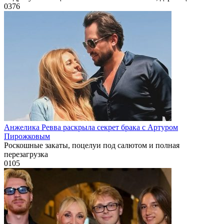
0
376
Анжелика Ревва раскрыла секрет брака с Артуром
Пирожковым
Роскошные закаты, поцелуи под салютом и полная
перезагрузка
0
105