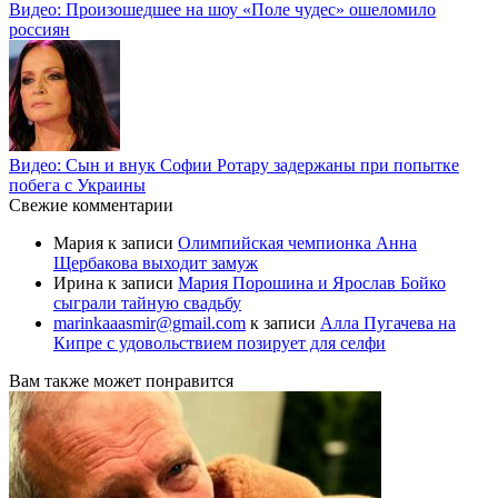
Видео: Произошедшее на шоу «Поле чудес» ошеломило
россиян
Видео: Сын и внук Софии Ротару задержаны при попытке
побега с Украины
Свежие комментарии
Мария
к записи
Олимпийская чемпионка Анна
Щербакова выходит замуж
Ирина
к записи
Мария Порошина и Ярослав Бойко
сыграли тайную свадьбу
marinkaaasmir@gmail.com
к записи
Алла Пугачева на
Кипре с удовольствием позирует для селфи
Вам также может понравится