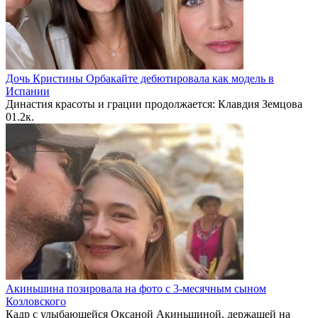
Дочь Кристины Орбакайте дебютировала как модель в
Испании
Династия красоты и грации продолжается: Клавдия Земцова
0
1.2к.
Акиньшина позировала на фото с 3-месячным сыном
Козловского
Кадр с улыбающейся Оксаной Акиньшиной, держащей на