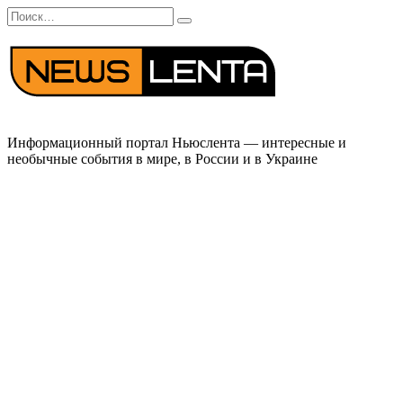
Перейти
Search
к
for:
содержанию
Информационный портал Ньюслента — интересные и
необычные события в мире, в России и в Украине