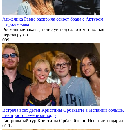
Анжелика Ревва раскрыла секрет брака с Артуром
Пирожковым
Роскошные закаты, поцелуи под салютом и полная
перезагрузка
0
99
Встреча всех детей Кристины Орбакайте в Испании больше,
чем просто семейный кадр
Гастрольный тур Кристины Орбакайте по Испании подарил
0
1.1к.