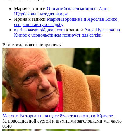
Мария
к записи
Олимпийская чемпионка Анна
Щербакова выходит замуж
Ирина
к записи
Мария Порошина и Ярослав Бойко
сыграли тайную свадьбу
marinkaaasmir@gmail.com
к записи
Алла Пугачева на
Кипре с удовольствием позирует для селфи
Вам также может понравится
Максим Виторган навещает 86-летнего отца в Юрмале
За повседневной суетой и шумными заголовками мы часто
0
140