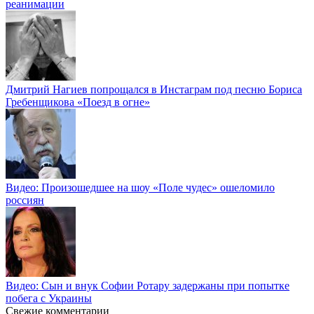
реанимации
Дмитрий Нагиев попрощался в Инстаграм под песню Бориса
Гребенщикова «Поезд в огне»
Видео: Произошедшее на шоу «Поле чудес» ошеломило
россиян
Видео: Сын и внук Софии Ротару задержаны при попытке
побега с Украины
Свежие комментарии