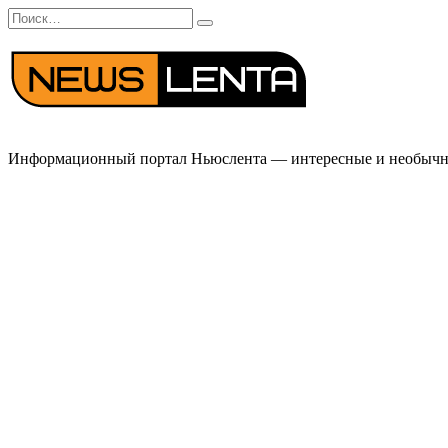
Перейти
Search
к
for:
содержанию
Информационный портал Ньюслента — интересные и необычные