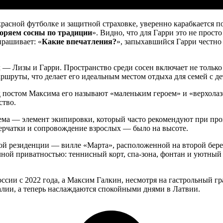
красной футболке и защитной страховке, уверенно карабкается 
оряем сосны по традиции
». Видно, что для Гарри это не прост
прашивает: «
Какие впечатления?
», запыхавшийся Гарри честно 
 Лизы и Гарри. Пространство среди сосен включает не только 
ршруты, что делает его идеальным местом отдыха для семей с де
 постом Максима его называют «маленьким героем» и «верхолазо
ство.
лема — элемент экипировки, который часто рекомендуют при пр
перчатки и сопровождение взрослых — было на высоте.
ой резиденции — вилле «Марта», расположенной на второй бере
лной приватностью: теннисный корт, спа-зона, фонтан и уютный
сии с 2022 года, а Максим Галкин, несмотря на гастрольный гра
алии, а теперь наслаждаются спокойными днями в Латвии.