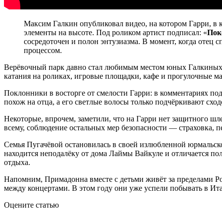
Максим Галкин опубликовал видео, на котором Гарри, в 
элементы на высоте. Под роликом артист подписал: «
Пок
сосредоточен и полон энтузиазма. В момент, когда отец с
процессом.
Верёвочный парк давно стал любимым местом юных Галкиных —
катания на роликах, игровые площадки, кафе и прогулочные ма
Поклонники в восторге от смелости Гарри: в комментариях под
похож на отца, а его светлые волосы только подчёркивают сход
Некоторые, впрочем, заметили, что на Гарри нет защитного ш
всему, соблюдение остальных мер безопасности — страховка, 
Семья Пугачёвой остановилась в своей излюбленной юрмальск
находится неподалёку от дома Лаймы Вайкуле и отличается по
отдыха.
Напомним, Примадонна вместе с детьми живёт за пределами Рос
между концертами. В этом году они уже успели побывать в Ит
Оцените статью