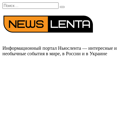
Перейти
Search
к
for:
содержанию
Информационный портал Ньюслента — интересные и
необычные события в мире, в России и в Украине