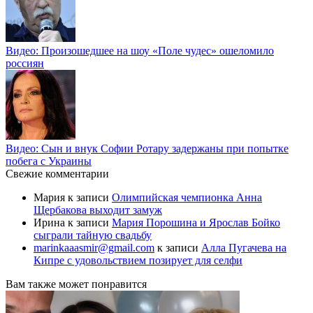
Видео: Произошедшее на шоу «Поле чудес» ошеломило
россиян
Видео: Сын и внук Софии Ротару задержаны при попытке
побега с Украины
Свежие комментарии
Мария
к записи
Олимпийская чемпионка Анна
Щербакова выходит замуж
Ирина
к записи
Мария Порошина и Ярослав Бойко
сыграли тайную свадьбу
marinkaaasmir@gmail.com
к записи
Алла Пугачева на
Кипре с удовольствием позирует для селфи
Вам также может понравится