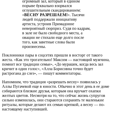
огромный зал, который в едином
порыве буквально взорвался
оглушительным скандированием:
«
ВЕСНУ РАЗРЕШАЕМ!
». Тысячи
людей поддержали инициативу
артиста, устроив Примадонне
невероятный сюрприз. Судя по кадрам,
в зале не было свободного места, а
овации не стихали еще долго после
того, как заветные слова были
произнесены.
Поклонники пары в соцсетях пришли в восторг от такого
жеста. «Как это трогательно! Максим — настоящий мужчина,
помнит все традиции семьи», «До мурашек, когда весь зал
кричит в один голос», «Алла Борисовна точно будет
растрогана до слез», — пишут комментаторы.
Напомним, что традиция «разрешать весну» появилась у
Аллы Пугачевой еще в юности. Обычно в этот день в ее доме
собираются близкие друзья, которым она вручает охапки
желтых цветов. Несмотря на то, что сейчас жизнь супругов
сильно изменилась, они стараются сохранять те маленькие
ритуалы, которые делают их семью крепкой, а весну — по-
настоящему наступившей.