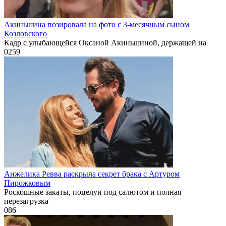
Акиньшина позировала на фото с 3-месячным сыном
Козловского
Кадр с улыбающейся Оксаной Акиньшиной, держащей на
0
259
Анжелика Ревва раскрыла секрет брака с Артуром
Пирожковым
Роскошные закаты, поцелуи под салютом и полная
перезагрузка
0
86