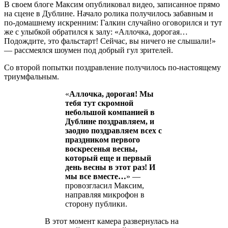
В своем блоге Максим опубликовал видео, записанное прямо
на сцене в Дублине. Начало ролика получилось забавным и
по-домашнему искренним: Галкин случайно оговорился и тут
же с улыбкой обратился к залу: «Аллочка, дорогая…
Подождите, это фальстарт! Сейчас, вы ничего не слышали!»
— рассмеялся шоумен под добрый гул зрителей.
Со второй попытки поздравление получилось по-настоящему
триумфальным.
«
Аллочка, дорогая! Мы
тебя тут скромной
небольшой компанией в
Дублине поздравляем, и
заодно поздравляем всех с
праздником первого
воскресенья весны,
который еще и первый
день весны в этот раз! И
мы все вместе…
» —
провозгласил Максим,
направляя микрофон в
сторону публики.
В этот момент камера развернулась на