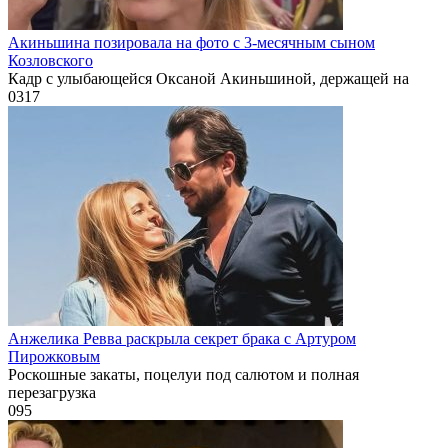
Акиньшина позировала на фото с 3-месячным сыном
Козловского
Кадр с улыбающейся Оксаной Акиньшиной, держащей на
0
317
Анжелика Ревва раскрыла секрет брака с Артуром
Пирожковым
Роскошные закаты, поцелуи под салютом и полная
перезагрузка
0
95