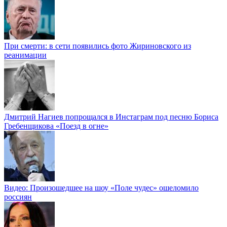
При смерти: в сети появились фото Жириновского из
реанимации
Дмитрий Нагиев попрощался в Инстаграм под песню Бориса
Гребенщикова «Поезд в огне»
Видео: Произошедшее на шоу «Поле чудес» ошеломило
россиян