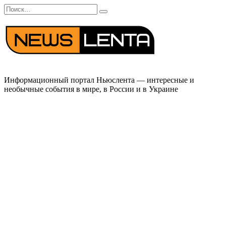
Перейти
Search
к
for:
содержанию
Информационный портал Ньюслента — интересные и
необычные события в мире, в России и в Украине