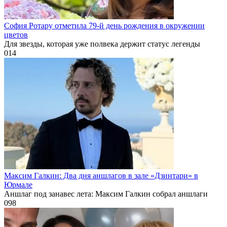
София Ротару отметила 79-й день рождения в окружении
цветов
Для звезды, которая уже полвека держит статус легенды
0
14
Максим Галкин: Два дня аншлагов в зале «Дзинтари» в
Юрмале
Аншлаг под занавес лета: Максим Галкин собрал аншлаги
0
98