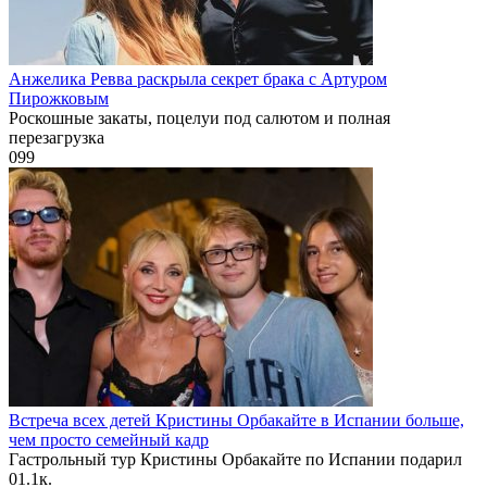
Анжелика Ревва раскрыла секрет брака с Артуром
Пирожковым
Роскошные закаты, поцелуи под салютом и полная
перезагрузка
0
99
Встреча всех детей Кристины Орбакайте в Испании больше,
чем просто семейный кадр
Гастрольный тур Кристины Орбакайте по Испании подарил
0
1.1к.