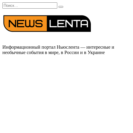
Перейти
Search
к
for:
содержанию
Информационный портал Ньюслента — интересные и
необычные события в мире, в России и в Украине