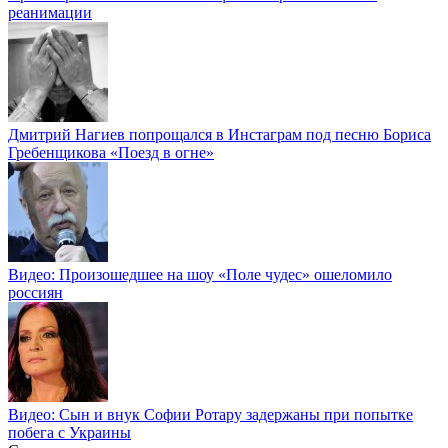
реанимации
Дмитрий Нагиев попрощался в Инстаграм под песню Бориса
Гребенщикова «Поезд в огне»
Видео: Произошедшее на шоу «Поле чудес» ошеломило
россиян
Видео: Сын и внук Софии Ротару задержаны при попытке
побега с Украины