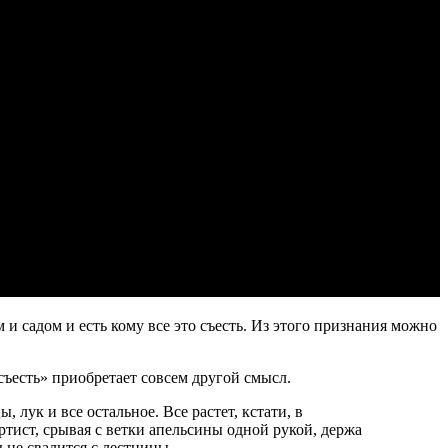
 и садом и есть кому все это съесть. Из этого признания можно
 съесть» приобретает совсем другой смысл.
лук и все остальное. Все растет, кстати, в
ртист, срывая с ветки апельсины одной рукой, держа
 не свалится с лестницы.