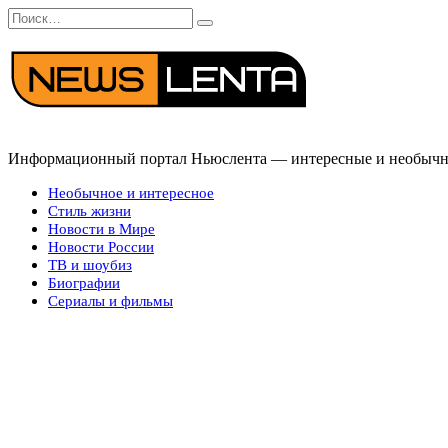
Перейти
Search
к
for:
содержанию
Информационный портал Ньюслента — интересные и необычные
Необычное и интересное
Стиль жизни
Новости в Мире
Новости России
ТВ и шоубиз
Биографии
Сериалы и фильмы