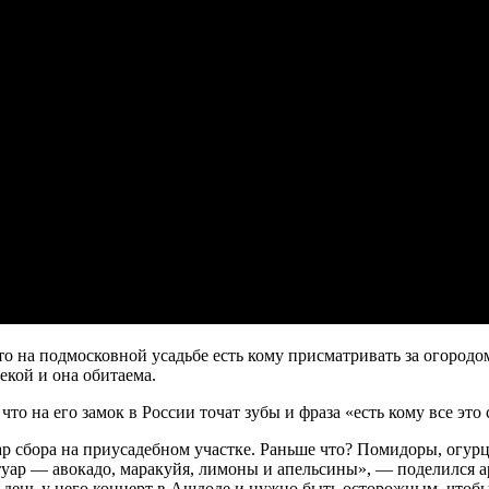
о на подмосковной усадьбе есть кому присматривать за огородом
екой и она обитаема.
о на его замок в России точат зубы и фраза «есть кому все это
сбора на приусадебном участке. Раньше что? Помидоры, огурцы, 
ертуар — авокадо, маракуйя, лимоны и апельсины», — поделился а
 день у него концерт в Ашдоде и нужно быть осторожным, чтобы