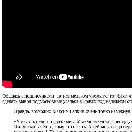
Общаясь с подписчиками, артист мельком упомянул тот факт, чт
сделать вывод подмосковные усадьба в Грязях под надежной оп
Правда, возможно Максим Галкин очень тонко намекнул, чт
«У нас поспели цитрусовые… У меня изменился репертуар 
Подмосковье. Есть, кому это съесть. А сейчас у нас реп
камеру в другой. При этом юморист напомнил, что в этот