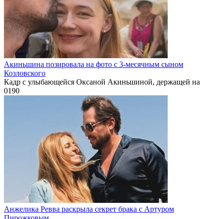
Акиньшина позировала на фото с 3-месячным сыном
Козловского
Кадр с улыбающейся Оксаной Акиньшиной, держащей на
0
190
Анжелика Ревва раскрыла секрет брака с Артуром
Пирожковым