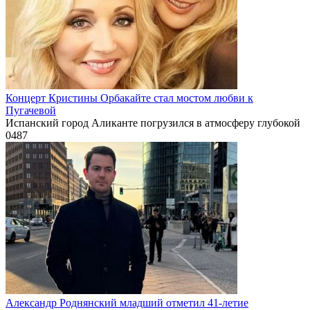
Концерт Кристины Орбакайте стал мостом любви к
Пугачевой
Испанский город Аликанте погрузился в атмосферу глубокой
0
487
Александр Роднянский младший отметил 41-летие