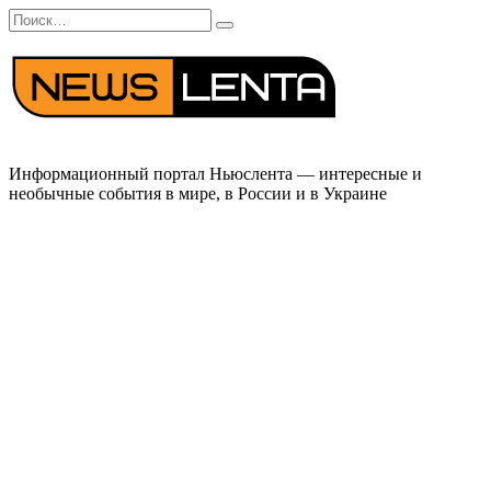
Перейти
Search
к
for:
содержанию
Информационный портал Ньюслента — интересные и
необычные события в мире, в России и в Украине