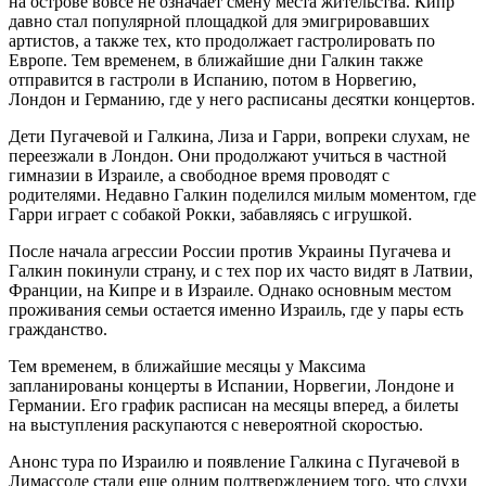
на острове вовсе не означает смену места жительства. Кипр
давно стал популярной площадкой для эмигрировавших
артистов, а также тех, кто продолжает гастролировать по
Европе. Тем временем, в ближайшие дни Галкин также
отправится в гастроли в Испанию, потом в Норвегию,
Лондон и Германию, где у него расписаны десятки концертов.
Дети Пугачевой и Галкина, Лиза и Гарри, вопреки слухам, не
переезжали в Лондон. Они продолжают учиться в частной
гимназии в Израиле, а свободное время проводят с
родителями. Недавно Галкин поделился милым моментом, где
Гарри играет с собакой Рокки, забавляясь с игрушкой.
После начала агрессии России против Украины Пугачева и
Галкин покинули страну, и с тех пор их часто видят в Латвии,
Франции, на Кипре и в Израиле. Однако основным местом
проживания семьи остается именно Израиль, где у пары есть
гражданство.
Тем временем, в ближайшие месяцы у Максима
запланированы концерты в Испании, Норвегии, Лондоне и
Германии. Его график расписан на месяцы вперед, а билеты
на выступления раскупаются с невероятной скоростью.
Анонс тура по Израилю и появление Галкина с Пугачевой в
Лимассоле стали еще одним подтверждением того, что слухи