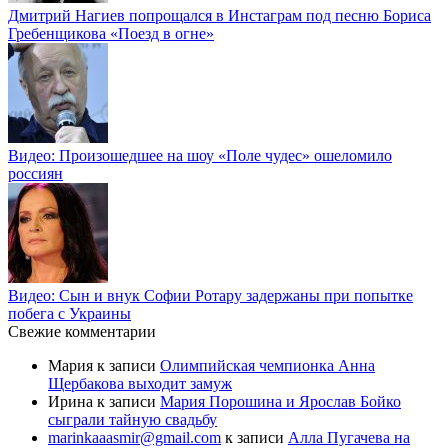
Дмитрий Нагиев попрощался в Инстаграм под песню Бориса
Гребенщикова «Поезд в огне»
Видео: Произошедшее на шоу «Поле чудес» ошеломило
россиян
Видео: Сын и внук Софии Ротару задержаны при попытке
побега с Украины
Свежие комментарии
Мария
к записи
Олимпийская чемпионка Анна
Щербакова выходит замуж
Ирина
к записи
Мария Порошина и Ярослав Бойко
сыграли тайную свадьбу
marinkaaasmir@gmail.com
к записи
Алла Пугачева на