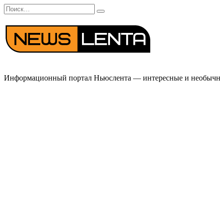
Перейти
Search
к
for:
содержанию
Информационный портал Ньюслента — интересные и необычные