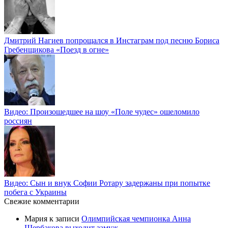
Дмитрий Нагиев попрощался в Инстаграм под песню Бориса
Гребенщикова «Поезд в огне»
Видео: Произошедшее на шоу «Поле чудес» ошеломило
россиян
Видео: Сын и внук Софии Ротару задержаны при попытке
побега с Украины
Свежие комментарии
Мария
к записи
Олимпийская чемпионка Анна
Щербакова выходит замуж