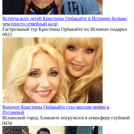
Встреча всех детей Кристины Орбакайте в Испании больше,
чем просто семейный кадр
Гастрольный тур Кристины Орбакайте по Испании подарил
0
923
Концерт Кристины Орбакайте стал мостом любви к
Пугачевой
Испанский город Аликанте погрузился в атмосферу глубокой
0
434