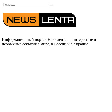
Перейти
Search
к
for:
содержанию
Информационный портал Ньюслента — интересные и
необычные события в мире, в России и в Украине