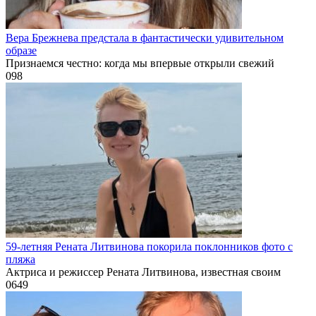
Вера Брежнева предстала в фантастически удивительном
образе
Признаемся честно: когда мы впервые открыли свежий
0
98
59-летняя Рената Литвинова покорила поклонников фото с
пляжа
Актриса и режиссер Рената Литвинова, известная своим
0
649