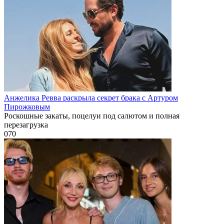
Анжелика Ревва раскрыла секрет брака с Артуром
Пирожковым
Роскошные закаты, поцелуи под салютом и полная
перезагрузка
0
70