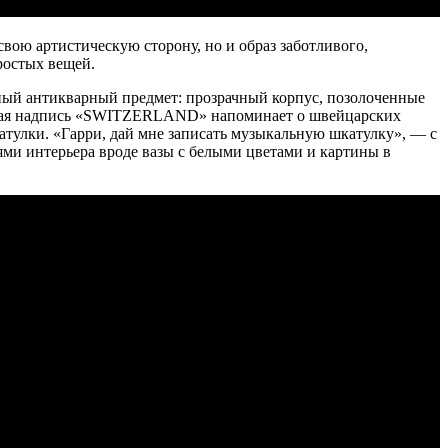
вою артистическую сторону, но и образ заботливого,
ростых вещей.
ный антикварный предмет: прозрачный корпус, позолоченные
анная надпись «SWITZERLAND» напоминает о швейцарских
шкатулки. «Гарри, дай мне записать музыкальную шкатулку», — с
ями интерьера вроде вазы с белыми цветами и картины в