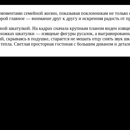
 моментами семейной жизни, показывая поклонникам не только с
рой главное — внимание друг к другу и искренняя радость от п
льной шкатулкой. На кадрах сначала крупным планом виден изящ
На ножках шкатулки — изящные фигуры русалок, а выгравиров
рый, скрываясь в подушке, старается не мешать отцу снять звук 
тепла. Светлая просторная гостиная с большим диваном и детал