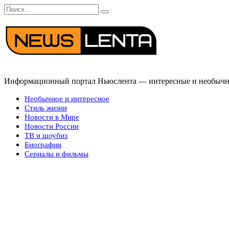
Перейти
Search
к
for:
содержанию
Информационный портал Ньюслента — интересные и необычные
Необычное и интересное
Стиль жизни
Новости в Мире
Новости России
ТВ и шоубиз
Биографии
Сериалы и фильмы