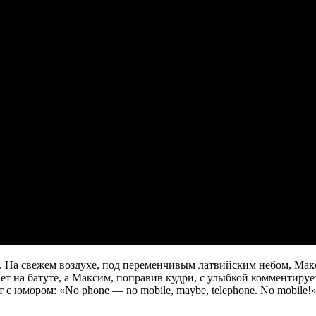
м. На свежем воздухе, под переменчивым латвийским небом, Ма
т на батуте, а Максим, поправив кудри, с улыбкой комментирует
 с юмором: «No phone — no mobile, maybe, telephone. No mobile