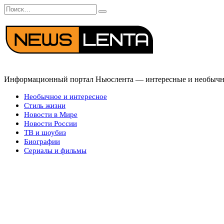
Перейти
Search
к
for:
содержанию
Информационный портал Ньюслента — интересные и необычные
Необычное и интересное
Стиль жизни
Новости в Мире
Новости России
ТВ и шоубиз
Биографии
Сериалы и фильмы