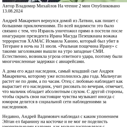
Автор
Владимир Михайлов
На чтение
2 мин
Опубликовано
13.08.2024
Андрей Макаревич вернулся домой из Латвии, как пишет с
большими приключениями. По всей видимости это было
связано с тем, что Израиль уничтожил прямо в постели после
инагурации президента Ирана Масуда Пезешкиана вожака
террористов ХАМАС Исмаила Ханию, который был убит в
Тегеране в ночь на 31 июля. «Реальная пощечина Ирану» с
такими заголовками вышли на утро западные СМИ.
Естественно, возникла угроза ответного удара, поэтому были
многочисленные задержки с авиарейсами.
А дома его ждал наследник, самый младший сые Андрея
Макаревича, которому уже исполнилось два года. Мальчуган
растет не по дням, а по часам. Отец с любовью наблюдает как
вырастает его наследник, учит рисовать по вечерам, отмечает,
что мальчик обладает абсолютным слухом. С другой стороны,
чтобы скрыть свои настоящие чувства музыкант иногда с
юмором делится в социальной сети наблюдениями за
наследников.
Недавно, Андрей Вадимович наблюдал с каким упонением
Эйтан ел баранину на косточке и не мог не поделисть
уморительными кадрами, как малыш расправлялся с