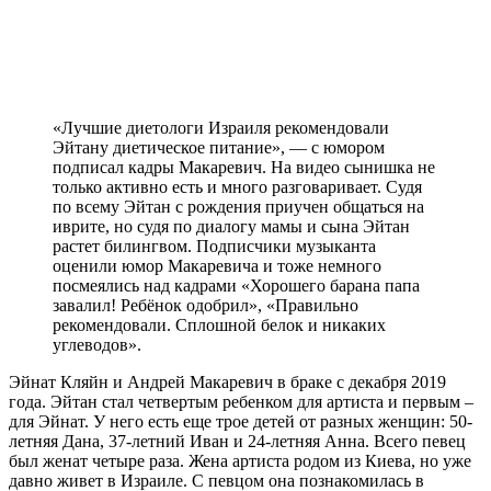
«Лучшие диетологи Израиля рекомендовали
Эйтану диетическое питание», — с юмором
подписал кадры Макаревич. На видео сынишка не
только активно есть и много разговаривает. Судя
по всему Эйтан с рождения приучен общаться на
иврите, но судя по диалогу мамы и сына Эйтан
растет билингвом. Подписчики музыканта
оценили юмор Макаревича и тоже немного
посмеялись над кадрами «Хорошего барана папа
завалил! Ребёнок одобрил», «Правильно
рекомендовали. Сплошной белок и никаких
углеводов».
Эйнат Кляйн и Андрей Макаревич в браке с декабря 2019
года. Эйтан стал четвертым ребенком для артиста и первым –
для Эйнат. У него есть еще трое детей от разных женщин: 50-
летняя Дана, 37-летний Иван и 24-летняя Анна. Всего певец
был женат четыре раза. Жена артиста родом из Киева, но уже
давно живет в Израиле. С певцом она познакомилась в