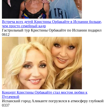
Встреча всех детей Кристины Орбакайте в Испании больше,
чем просто семейный кадр
Гастрольный тур Кристины Орбакайте по Испании подарил
0
612
Концерт Кристины Орбакайте стал мостом любви к
Пугачевой
Испанский город Аликанте погрузился в атмосферу глубокой
0
337