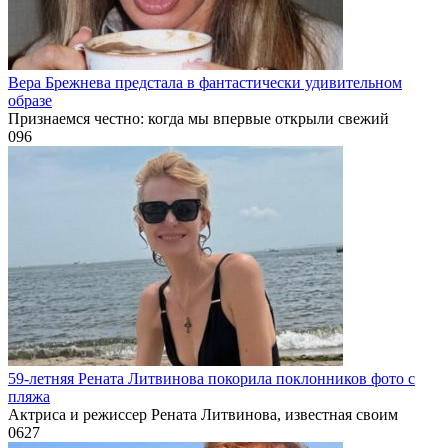
Вера Брежнева предстала в фантастически удивительном
образе
Признаемся честно: когда мы впервые открыли свежий
0
96
59-летняя Рената Литвинова покорила поклонников фото с
пляжа
Актриса и режиссер Рената Литвинова, известная своим
0
627