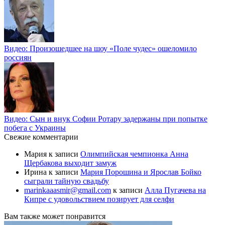
Видео: Произошедшее на шоу «Поле чудес» ошеломило
россиян
Видео: Сын и внук Софии Ротару задержаны при попытке
побега с Украины
Свежие комментарии
Мария
к записи
Олимпийская чемпионка Анна
Щербакова выходит замуж
Ирина
к записи
Мария Порошина и Ярослав Бойко
сыграли тайную свадьбу
marinkaaasmir@gmail.com
к записи
Алла Пугачева на
Кипре с удовольствием позирует для селфи
Вам также может понравится