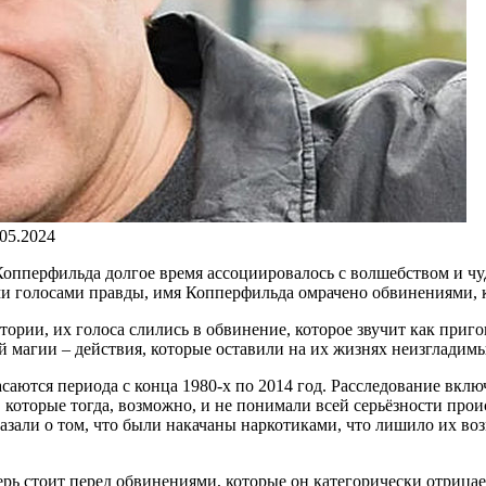
.05.2024
опперфильда долгое время ассоциировалось с волшебством и чуде
ими голосами правды, имя Копперфильда омрачено обвинениями, к
ории, их голоса слились в обвинение, которое звучит как приг
 магии – действия, которые оставили на их жизнях неизгладимы
асаются периода с конца 1980-х по 2014 год. Расследование вкл
 которые тогда, возможно, и не понимали всей серьёзности прои
зали о том, что были накачаны наркотиками, что лишило их воз
ь стоит перед обвинениями, которые он категорически отрицает.