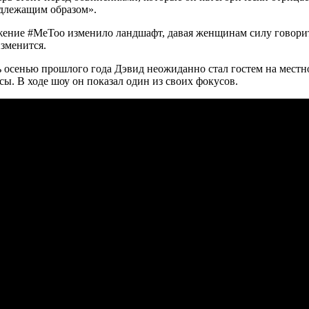
адлежащим образом».
ижение #MeToo изменило ландшафт, давая женщинам силу говорить 
зменится.
 осенью прошлого года Дэвид неожиданно стал гостем на местн
сы. В ходе шоу он показал один из своих фокусов.