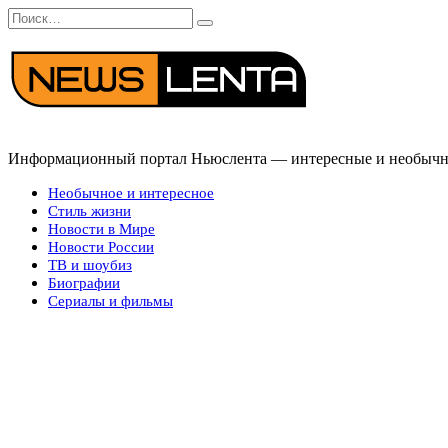
Перейти
Search
к
for:
содержанию
Информационный портал Ньюслента — интересные и необычные
Необычное и интересное
Стиль жизни
Новости в Мире
Новости России
ТВ и шоубиз
Биографии
Сериалы и фильмы