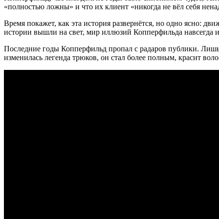
«полностью ложны» и что их клиент «никогда не вёл себя нен
Время покажет, как эта история развернётся, но одно ясно: дв
истории вышли на свет, мир иллюзий Копперфильда навсегда и
Последние годы Копперфильд пропал с радаров публики. Лишь
изменилась легенда трюков, он стал более полным, красит воло