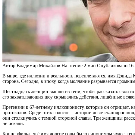
Автор
Владимир Михайлов
На чтение
2 мин
Опубликовано
16
В мире, где иллюзии и реальность переплетаются, имя Дэвида К
сторона. Сегодня, в эпоху, когда молчание разрывается громк
Шестнадцать женщин вышли из тени, чтобы рассказать свои ист
его захватывающих шоу скрывались действия, лишённые всякой
Претензии к 67-летнему иллюзионисту, которые он отрицает, к
протоколов. Среди этих голосов – истории девочек-подростков,
они столкнулись с темной стороной славы. Три женщины расска
не искали.
Копперфильд, чьё имя долгие годы было синонимом чудес, тепер