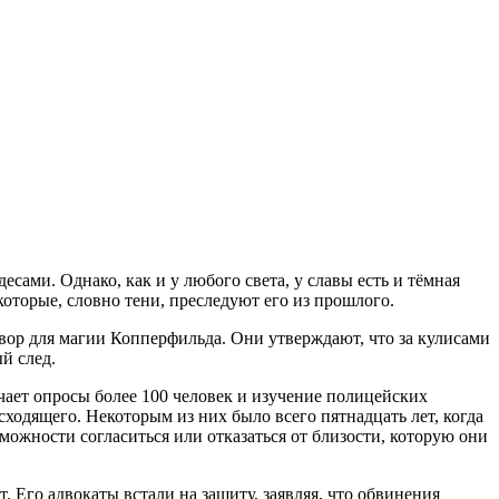
сами. Однако, как и у любого света, у славы есть и тёмная
оторые, словно тени, преследуют его из прошлого.
овор для магии Копперфильда. Они утверждают, что за кулисами
й след.
ючает опросы более 100 человек и изучение полицейских
сходящего. Некоторым из них было всего пятнадцать лет, когда
можности согласиться или отказаться от близости, которую они
 Его адвокаты встали на защиту, заявляя, что обвинения