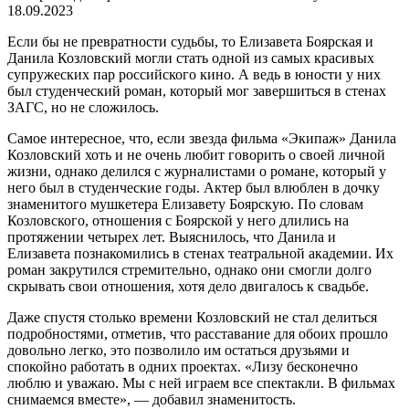
18.09.2023
Если бы не превратности судьбы, то Елизавета Боярская и
Данила Козловский могли стать одной из самых красивых
супружеских пар российского кино. А ведь в юности у них
был студенческий роман, который мог завершиться в стенах
ЗАГС, но не сложилось.
Самое интересное, что, если звезда фильма «Экипаж» Данила
Козловский хоть и не очень любит говорить о своей личной
жизни, однако делился с журналистами о романе, который у
него был в студенческие годы. Актер был влюблен в дочку
знаменитого мушкетера Елизавету Боярскую. По словам
Козловского, отношения с Боярской у него длились на
протяжении четырех лет. Выяснилось, что Данила и
Елизавета познакомились в стенах театральной академии. Их
роман закрутился стремительно, однако они смогли долго
скрывать свои отношения, хотя дело двигалось к свадьбе.
Даже спустя столько времени Козловский не стал делиться
подробностями, отметив, что расставание для обоих прошло
довольно легко, это позволило им остаться друзьями и
спокойно работать в одних проектах. «Лизу бесконечно
люблю и уважаю. Мы с ней играем все спектакли. В фильмах
снимаемся вместе», — добавил знаменитость.