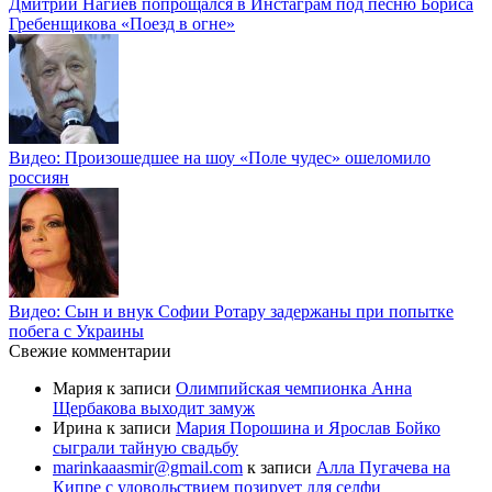
Дмитрий Нагиев попрощался в Инстаграм под песню Бориса
Гребенщикова «Поезд в огне»
Видео: Произошедшее на шоу «Поле чудес» ошеломило
россиян
Видео: Сын и внук Софии Ротару задержаны при попытке
побега с Украины
Свежие комментарии
Мария
к записи
Олимпийская чемпионка Анна
Щербакова выходит замуж
Ирина
к записи
Мария Порошина и Ярослав Бойко
сыграли тайную свадьбу
marinkaaasmir@gmail.com
к записи
Алла Пугачева на
Кипре с удовольствием позирует для селфи