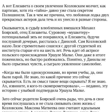
А вот Елизавета о своем увлечении Козловским молчит, как
партизан, хотя эта «тайна» давно уже стала секретом
Полишинеля. Так в чем же причина, что любовная лодка двух
прекрасных актеров дала течь и их унесло в разные стороны.
Оказывается, в судьбу влюбленных вмешался Михаил
Боярской, отец Елизаветы. Суровому «мушкетеру»
потенциальный зять не понравился, и Елизавета, будучи
послушной дочерью, рассталась с Данилой. Сам Козловский
назло Лизе стремительно сошелся с другой студенткой их
института старше его на шесть лет. Речь идет об актрисе
польского происхождения Уршуле Малке. Они даже в итоге
поженились, но быстро разбежались. Понятно, у Данилы не
было серьезных чувств, а сыграло уязвленное самолюбие.
«Когда мы были однокурсниками, во время учебы, да, они
были парой. Не знаю, по какой причине это сейчас
скрывается. Есть ли смысл такие вещи скрывать? Я не знаю.
Ах, извините, я кого-то скомпрометировала», — недавно, эту
историю с улыбкой подтвердила Уршула Малке.
Зато сейчас родители Боярской очень рады, что дочь в свое
время послушалась и не стала связывать свою жизнь с
Козловским. Максима Матвеева они считают идеальным