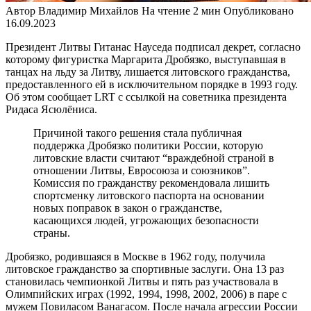
Автор
Владимир Михайлов
На чтение
2 мин
Опубликовано
16.09.2023
Президент Литвы Гитанас Науседа подписал декрет, согласно
которому фигуристка Маргарита Дробязко, выступавшая в
танцах на льду за Литву, лишается литовского гражданства,
предоставленного ей в исключительном порядке в 1993 году.
Об этом сообщает LRT с ссылкой на советника президента
Ридаса Ясюлёниса.
Причиной такого решения стала публичная
поддержка Дробязко политики России, которую
литовские власти считают “враждебной страной в
отношении Литвы, Евросоюза и союзников”.
Комиссия по гражданству рекомендовала лишить
спортсменку литовского паспорта на основании
новых поправок в закон о гражданстве,
касающихся людей, угрожающих безопасности
страны.
Дробязко, родившаяся в Москве в 1962 году, получила
литовское гражданство за спортивные заслуги. Она 13 раз
становилась чемпионкой Литвы и пять раз участвовала в
Олимпийских играх (1992, 1994, 1998, 2002, 2006) в паре с
мужем Повиласом Ванагасом. После начала агрессии России