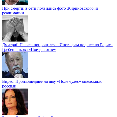
При смерти: в сети появились фото Жириновского из
реанимации
Дмитрий Нагиев попрощался в Инстаграм под песню Бориса
Гребенщикова «Поезд в огне»
Видео: Произошедшее на шоу «Поле чудес» ошеломило
россиян