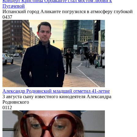
Концерт Кристины Орбакайте стал мостом любви к
Пугачевой
Испанский город Аликанте погрузился в атмосферу глубокой
0
437
Александр Роднянский младший отметил 41-летие
3 августа сыну известного кинодеятеля Александра
Роднянского
0
112