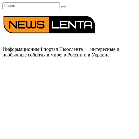
Перейти
Search
к
for:
содержанию
Информационный портал Ньюслента — интересные и
необычные события в мире, в России и в Украине