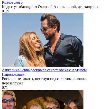
Козловского
Кадр с улыбающейся Оксаной Акиньшиной, держащей на
0
121
Анжелика Ревва раскрыла секрет брака с Артуром
Пирожковым
Роскошные закаты, поцелуи под салютом и полная
перезагрузка
0
71