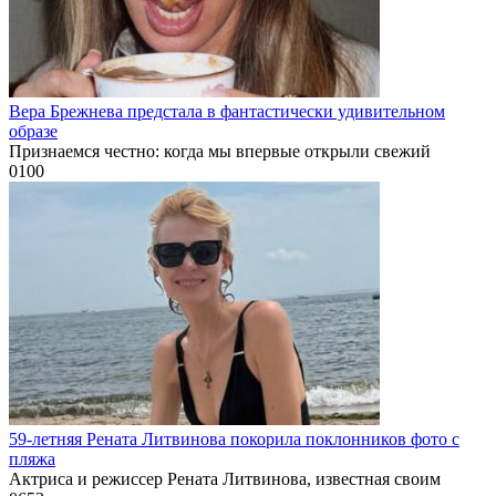
Вера Брежнева предстала в фантастически удивительном
образе
Признаемся честно: когда мы впервые открыли свежий
0
100
59-летняя Рената Литвинова покорила поклонников фото с
пляжа
Актриса и режиссер Рената Литвинова, известная своим