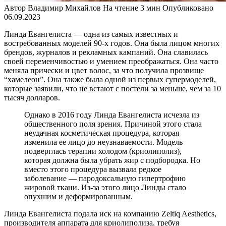
Автор
Владимир Михайлов
На чтение
3 мин
Опубликовано
06.09.2023
Линда Евангелиста — одна из самых известных и
востребованных моделей 90-х годов. Она была лицом многих
брендов, журналов и рекламных кампаний. Она славилась
своей переменчивостью и умением преображаться. Она часто
меняла прически и цвет волос, за что получила прозвище
“хамелеон”. Она также была одной из первых супермоделей,
которые заявили, что не встают с постели за меньше, чем за 10
тысяч долларов.
Однако в 2016 году Линда Евангелиста исчезла из
общественного поля зрения. Причиной этого стала
неудачная косметическая процедура, которая
изменила ее лицо до неузнаваемости. Модель
подверглась терапии холодом (криолиполиз),
которая должна была убрать жир с подбородка. Но
вместо этого процедура вызвала редкое
заболевание — пародоксальную гипертрофию
жировой ткани. Из-за этого лицо Линды стало
опухшим и деформированным.
Линда Евангелиста подала иск на компанию Zeltiq Aesthetics,
производителя аппарата для криолиполиза, требуя