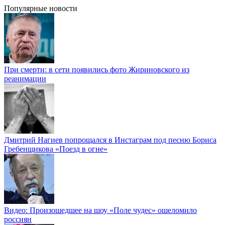
Популярные новости
При смерти: в сети появились фото Жириновского из
реанимации
Дмитрий Нагиев попрощался в Инстаграм под песню Бориса
Гребенщикова «Поезд в огне»
Видео: Произошедшее на шоу «Поле чудес» ошеломило
россиян