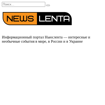
Перейти
Search
к
for:
содержанию
Информационный портал Ньюслента — интересные и
необычные события в мире, в России и в Украине