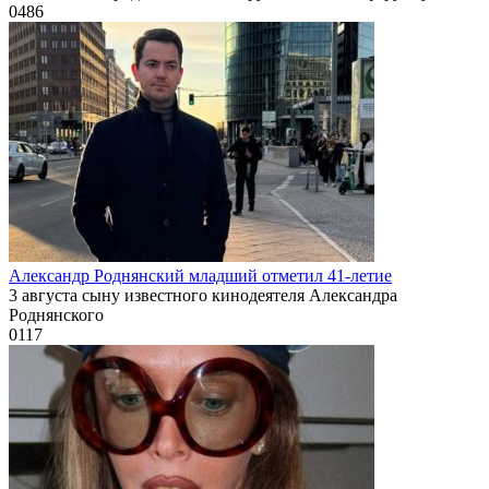
0
486
Александр Роднянский младший отметил 41-летие
3 августа сыну известного кинодеятеля Александра
Роднянского
0
117