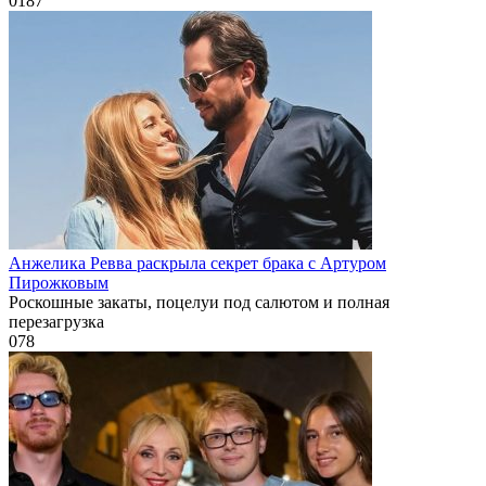
0
187
Анжелика Ревва раскрыла секрет брака с Артуром
Пирожковым
Роскошные закаты, поцелуи под салютом и полная
перезагрузка
0
78