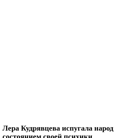
Лера Кудрявцева испугала народ
состоянием своей психики