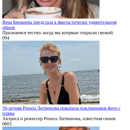
Вера Брежнева предстала в фантастически удивительном
образе
Признаемся честно: когда мы впервые открыли свежий
0
94
59-летняя Рената Литвинова покорила поклонников фото с
пляжа
Актриса и режиссер Рената Литвинова, известная своим
0
603