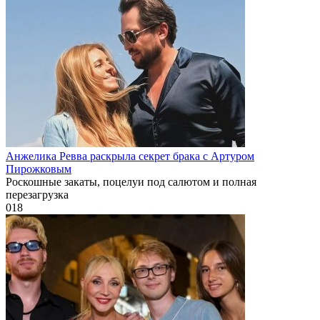
Анжелика Ревва раскрыла секрет брака с Артуром
Пирожковым
Роскошные закаты, поцелуи под салютом и полная
перезагрузка
0
18