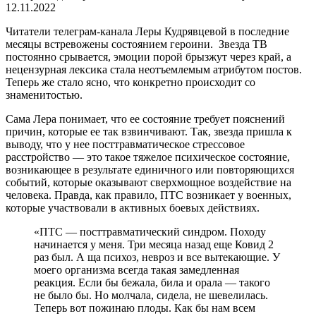
12.11.2022
Читатели телеграм-канала Леры Кудрявцевой в последние
месяцы встревожены состоянием героини. Звезда ТВ
постоянно срывается, эмоции порой брызжут через край, а
нецензурная лексика стала неотъемлемым атрибутом постов.
Теперь же стало ясно, что конкретно происходит со
знаменитостью.
Сама Лера понимает, что ее состояние требует пояснений
причин, которые ее так взвинчивают. Так, звезда пришла к
выводу, что у нее посттравматическое стрессовое
расстройство — это такое тяжелое психическое состояние,
возникающее в результате единичного или повторяющихся
событий, которые оказывают сверхмощное воздействие на
человека. Правда, как правило, ПТС возникает у военных,
которые участвовали в активных боевых действиях.
«ПТС — посттравматический синдром. Походу
начинается у меня. Три месяца назад еще Ковид 2
раз был. А ща психоз, невроз и все вытекающие. У
моего организма всегда такая замедленная
реакция. Если бы бежала, била и орала — такого
не было бы. Но молчала, сидела, не шевелилась.
Теперь вот пожинаю плоды. Как бы нам всем