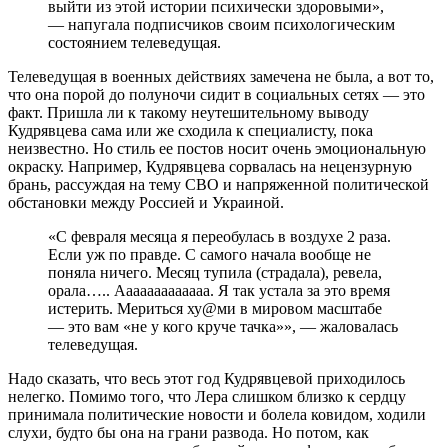
выйти из этой истории психически здоровыми»,
— напугала подписчиков своим психологическим
состоянием телеведущая.
Телеведущая в военных действиях замечена не была, а вот то,
что она порой до полуночи сидит в социальных сетях — это
факт. Пришла ли к такому неутешительному выводу
Кудрявцева сама или же сходила к специалисту, пока
неизвестно. Но стиль ее постов носит очень эмоциональную
окраску. Например, Кудрявцева сорвалась на нецензурную
брань, рассуждая на тему СВО и напряженной политической
обстановки между Россией и Украиной.
«С февраля месяца я переобулась в воздухе 2 раза.
Если уж по правде. С самого начала вообще не
поняла ничего. Месяц тупила (страдала), ревела,
орала….. Ааааааааааааа. Я так устала за это время
истерить. Мериться ху@ми в мировом масштабе
— это вам «не у кого круче тачка»», — жаловалась
телеведущая.
Надо сказать, что весь этот год Кудрявцевой приходилось
нелегко. Помимо того, что Лера слишком близко к сердцу
принимала политические новости и болела ковидом, ходили
слухи, будто бы она на грани развода. Но потом, как