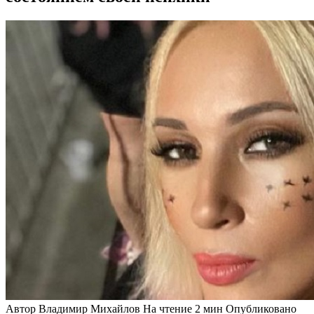
Автор
Владимир Михайлов
На чтение
2 мин
Опубликовано