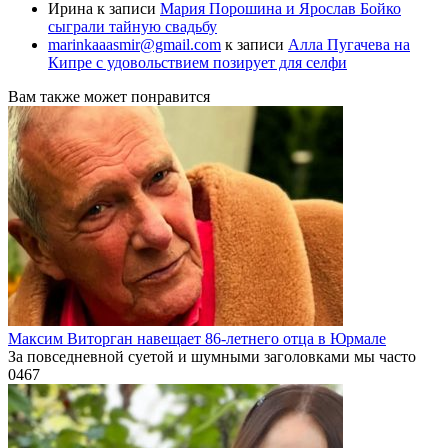
Ирина
к записи
Мария Порошина и Ярослав Бойко
сыграли тайную свадьбу
marinkaaasmir@gmail.com
к записи
Алла Пугачева на
Кипре с удовольствием позирует для селфи
Вам также может понравится
Максим Виторган навещает 86-летнего отца в Юрмале
За повседневной суетой и шумными заголовками мы часто
0
467