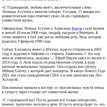
«С Годовщиной, любовь моя!», заключительные слова
Леонида Агутина о многом говорят. Сегодня, 15 января эта
романтическая пара отмечает свою 24-ую годовщину
совместной жизни.
Официально Леонид Агутин и Анжелика
Варум
стали мужем
и женой 18 июля 2000 года, свадьбу сыграли в Венеции. К
этому моменту у них уже росла любимая дочь Лиза, которая
родилась 9 февраля 1999 года.
Сейчас Елизавета живет в Штатах, куда ее отправили в 2003
году к дедушке и бабушке со стороны Анжелики. С тех пор
многое изменилось, дедушка — Юрий Варум ушел из жизни в
2014 году. А Лиза пошла по родственным стопам, в роду
крепкие музыкальные традиции. Она создала рок-группу
Without Gravity, с которой дает концерты. В канун Нового Года
2021 она стала гражданином США и в нем записана как Лиз
Холлоуэй.
Поклонники пришли в восторг от трогательных чувств певца
к супруге через столько лет совместной жизни.
«С годовщиной вас! Пусть дальше всё только интереснее,
нежнее, трепетнее, веселее и ярче. И пусть всегда будет то, что