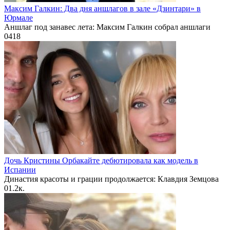
Максим Галкин: Два дня аншлагов в зале «Дзинтари» в
Юрмале
Аншлаг под занавес лета: Максим Галкин собрал аншлаги
0
418
Дочь Кристины Орбакайте дебютировала как модель в
Испании
Династия красоты и грации продолжается: Клавдия Земцова
0
1.2к.