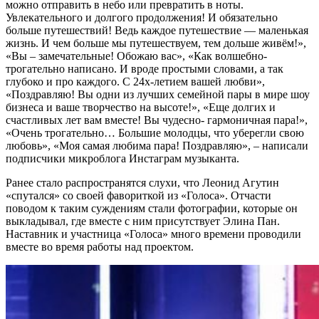
можно отправить в небо или превратить в ноты.
Увлекательного и долгого продолжения! И обязательно
больше путешествий! Ведь каждое путешествие — маленькая
жизнь. И чем больше мы путешествуем, тем дольше живём!»,
«Вы – замечательные! Обожаю вас», «Как волшебно-
трогательно написано. И вроде простыми словами, а так
глубоко и про каждого. С 24х-летием вашей любви»,
«Поздравляю! Вы одни из лучших семейной пары в мире шоу
бизнеса и ваше творчество на высоте!», «Еще долгих и
счастливых лет вам вместе! Вы чудесно- гармоничная пара!»,
«Очень трогательно… Большие молодцы, что уберегли свою
любовь», «Моя самая любима пара! Поздравляю», – написали
подписчики микроблога Инстаграм музыканта.
Ранее стало распространятся слухи, что Леонид Агутин
«спутался» со своей фавориткой из «Голоса». Отчасти
поводом к таким суждениям стали фотографии, которые он
выкладывал, где вместе с ним присутствует Элина Пан.
Наставник и участница «Голоса» много времени проводили
вместе во время работы над проектом.