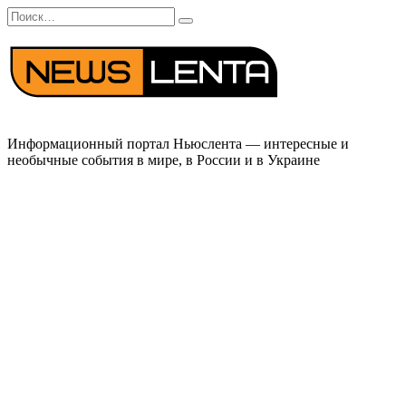
Перейти
Search
к
for:
содержанию
Информационный портал Ньюслента — интересные и
необычные события в мире, в России и в Украине