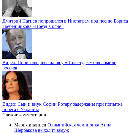
Дмитрий Нагиев попрощался в Инстаграм под песню Бориса
Гребенщикова «Поезд в огне»
Видео: Произошедшее на шоу «Поле чудес» ошеломило
россиян
Видео: Сын и внук Софии Ротару задержаны при попытке
побега с Украины
Свежие комментарии
Мария
к записи
Олимпийская чемпионка Анна
Щербакова выходит замуж