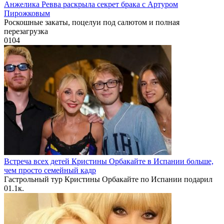
Анжелика Ревва раскрыла секрет брака с Артуром
Пирожковым
Роскошные закаты, поцелуи под салютом и полная
перезагрузка
0
104
Встреча всех детей Кристины Орбакайте в Испании больше,
чем просто семейный кадр
Гастрольный тур Кристины Орбакайте по Испании подарил
0
1.1к.