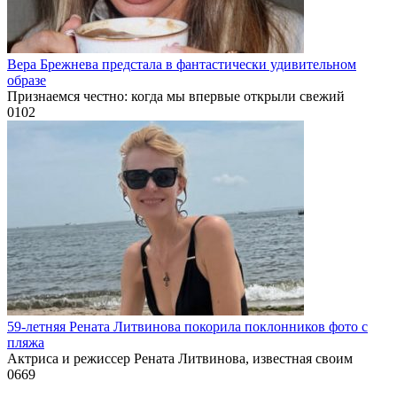
Вера Брежнева предстала в фантастически удивительном
образе
Признаемся честно: когда мы впервые открыли свежий
0
102
59-летняя Рената Литвинова покорила поклонников фото с
пляжа
Актриса и режиссер Рената Литвинова, известная своим
0
669