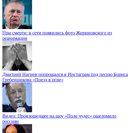
При смерти: в сети появились фото Жириновского из
реанимации
Дмитрий Нагиев попрощался в Инстаграм под песню Бориса
Гребенщикова «Поезд в огне»
Видео: Произошедшее на шоу «Поле чудес» ошеломило
россиян