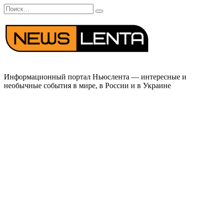
Перейти
Search
к
for:
содержанию
Информационный портал Ньюслента — интересные и
необычные события в мире, в России и в Украине