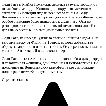
Леди Гага и Майкл Полански, держась за руки, прошли от
отеля Эксельсиор до Кинодворца, окруженные теплом
зрителей. В Венеции ждали режиссёра фильма Тодда
Филлипса и исполнителя роли Джокера Хоакина Феникса, но
особое внимание было приковано к Леди Гаге. Она не
разочаровала своих поклонников, обнимая своих людей и
даря им серьёзные, но эмоциональные взгляды.
Леди Гага, как всегда, удивила своим внешним видом. Она
выбрала маску от Филиппа Трейси, которая добавила её
образу загадочности и элегантности. Её уверенность и талант
сделали её настоящей королевой вечера.
Леди Гага – это не только кино, но и жизнь. Она дива, гордая
и талантливая женщина, единственная и неповторимая. Её
появление на Венецианском кинофестивале стало ярким
подтверждением её статуса и таланта.
Оцените статью