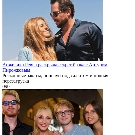
Анжелика Ревва раскрыла секрет брака с Артуром
Пирожковым
Роскошные закаты, поцелуи под салютом и полная
перезагрузка
0
90