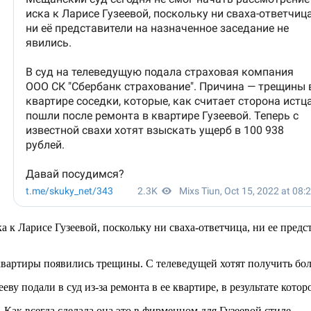
 к Ларисе Гузеевой, поскольку ни сваха-ответчица, ни ее предст
квартиры появились трещины. С телеведущей хотят получить боле
ву подали в суд из-за ремонта в ее квартире, в результате кото
Как всегда сделала она это в фирменном для Гузеевой стиле.