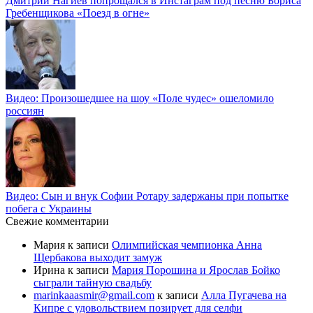
Дмитрий Нагиев попрощался в Инстаграм под песню Бориса
Гребенщикова «Поезд в огне»
Видео: Произошедшее на шоу «Поле чудес» ошеломило
россиян
Видео: Сын и внук Софии Ротару задержаны при попытке
побега с Украины
Свежие комментарии
Мария
к записи
Олимпийская чемпионка Анна
Щербакова выходит замуж
Ирина
к записи
Мария Порошина и Ярослав Бойко
сыграли тайную свадьбу
marinkaaasmir@gmail.com
к записи
Алла Пугачева на
Кипре с удовольствием позирует для селфи