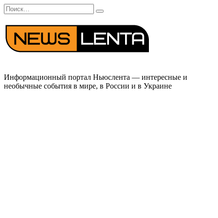
Перейти
Search
к
for:
содержанию
Информационный портал Ньюслента — интересные и
необычные события в мире, в России и в Украине