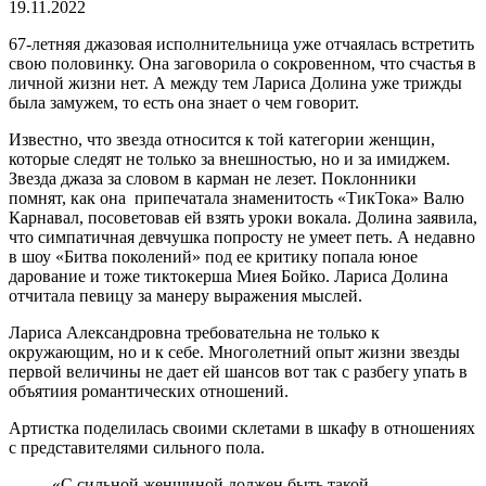
19.11.2022
67-летняя джазовая исполнительница уже отчаялась встретить
свою половинку. Она заговорила о сокровенном, что счастья в
личной жизни нет. А между тем Лариса Долина уже трижды
была замужем, то есть она знает о чем говорит.
Известно, что звезда относится к той категории женщин,
которые следят не только за внешностью, но и за имиджем.
Звезда джаза за словом в карман не лезет. Поклонники
помнят, как она припечатала знаменитость «ТикТока» Валю
Карнавал, посоветовав ей взять уроки вокала. Долина заявила,
что симпатичная девчушка попросту не умеет петь. А недавно
в шоу «Битва поколений» под ее критику попала юное
дарование и тоже тиктокерша Миея Бойко. Лариса Долина
отчитала певицу за манеру выражения мыслей.
Лариса Александровна требовательна не только к
окружающим, но и к себе. Многолетний опыт жизни звезды
первой величины не дает ей шансов вот так с разбегу упать в
объятиия романтических отношений.
Артистка поделилась своими склетами в шкафу в отношениях
с представителями сильного пола.
«С сильной женщиной должен быть такой