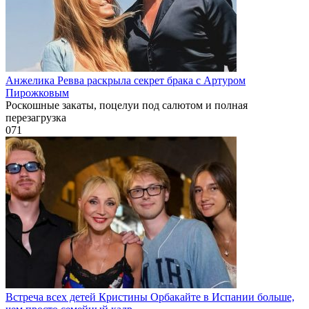
Анжелика Ревва раскрыла секрет брака с Артуром
Пирожковым
Роскошные закаты, поцелуи под салютом и полная
перезагрузка
0
71
Встреча всех детей Кристины Орбакайте в Испании больше,