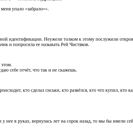
 меня упало «забрало»».
рной идентификации. Неужели толком к этому послужили открове
ьчик и попросила ее называть Рей Чистяков.
 этом.
аю себе отчёт, что так и не скажешь.
оисходит, кто сделал сиськи, кто развёлся, кто что купил, кто к
 у нее в руках, вернулась лет на сорок назад, то мы бы имели с