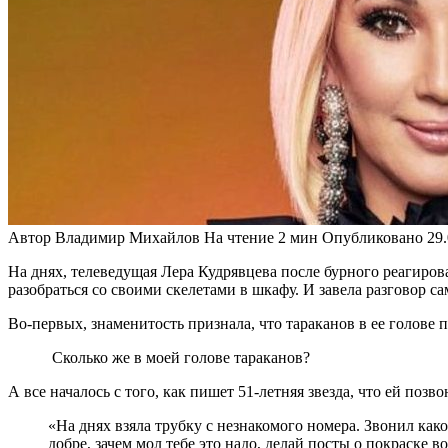
Автор
Владимир Михайлов
На чтение
2 мин
Опубликовано
29
На днях, телеведущая Лера Кудрявцева после бурного реагиро
разобраться со своими скелетами в шкафу. И завела разговор са
Во-первых, знаменитость признала, что тараканов в ее голове 
Сколько же в моей голове тараканов?
А все началось с того, как пишет 51-летняя звезда, что ей позво
«На днях взяла трубку с незнакомого номера. Звонил како
добре, зачем мол тебе это надо, делай посты о покраске 