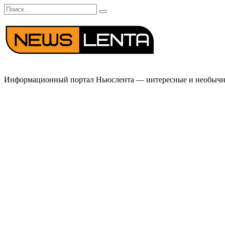
Перейти
Search
к
for:
содержанию
Информационный портал Ньюслента — интересные и необычные