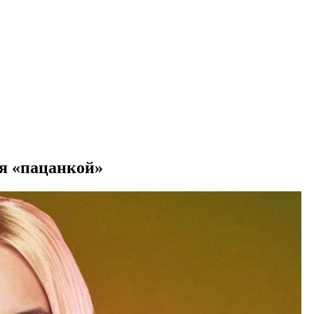
бя «пацанкой»