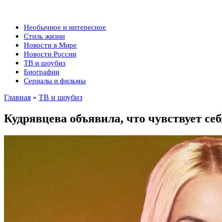
Необычное и интересное
Стиль жизни
Новости в Мире
Новости России
ТВ и шоубиз
Биографии
Сериалы и фильмы
Главная
»
ТВ и шоубиз
Кудрявцева объявила, что чувствует се