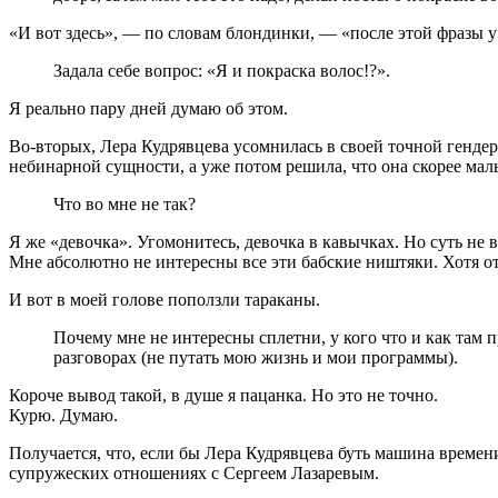
«И вот здесь», — по словам блондинки, — «после этой фразы у
Задала себе вопрос: «Я и покраска волос!?».
Я реально пару дней думаю об этом.
Во-вторых, Лера Кудрявцева усомнилась в своей точной генде
небинарной сущности, а уже потом решила, что она скорее мал
Что во мне не так?
Я же «девочка». Угомонитесь, девочка в кавычках. Но суть не в
Мне абсолютно не интересны все эти бабские ништяки. Хотя отд
И вот в моей голове поползли тараканы.
Почему мне не интересны сплетни, у кого что и как там пр
разговорах (не путать мою жизнь и мои программы).
Короче вывод такой, в душе я пацанка. Но это не точно.
Курю. Думаю.
Получается, что, если бы Лера Кудрявцева буть машина времени
супружеских отношениях с Сергеем Лазаревым.