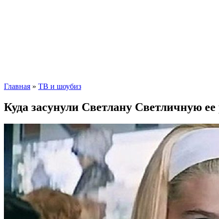
Главная
»
ТВ и шоубиз
Куда засунули Светлану Светличную ее