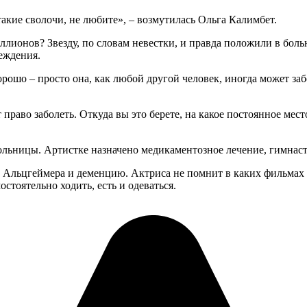
такие сволочи, не любите», – возмутилась Ольга Калимбет.
лионов? Звезду, по словам невестки, и правда положили в больн
еждения.
рошо – просто она, как любой другой человек, иногда может забо
 право заболеть. Откуда вы это берете, на какое постоянное мес
ольницы. Артистке назначено медикаментозное лечение, гимнаст
ь Альцгеймера и деменцию. Актриса не помнит в каких фильмах с
стоятельно ходить, есть и одеваться.