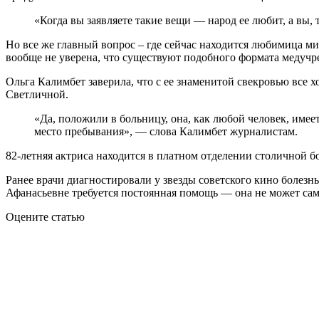
«Когда вы заявляете такие вещи — народ ее любит, а вы, 
Но все же главный вопрос – где сейчас находится любимица мил
вообще не уверена, что существуют подобного формата медучр
Ольга Калимбет заверила, что с ее знаменитой свекровью все хо
Светличной.
«Да, положили в больницу, она, как любой человек, имеет
место пребывания», — слова Калимбет журналистам.
82-летняя актриса находится в платном отделении столичной б
Ранее врачи диагностировали у звезды советского кино болезн
Афанасьевне требуется постоянная помощь — она не может само
Оцените статью