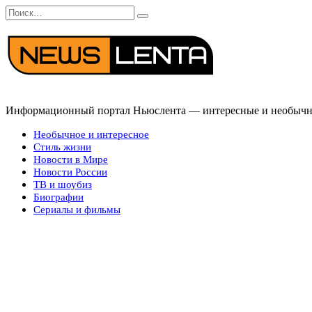
Перейти
Search
к
for:
содержанию
Информационный портал Ньюслента — интересные и необычные
Необычное и интересное
Стиль жизни
Новости в Мире
Новости России
ТВ и шоубиз
Биографии
Сериалы и фильмы