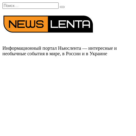
Перейти
Search
к
for:
содержанию
Информационный портал Ньюслента — интересные и
необычные события в мире, в России и в Украине