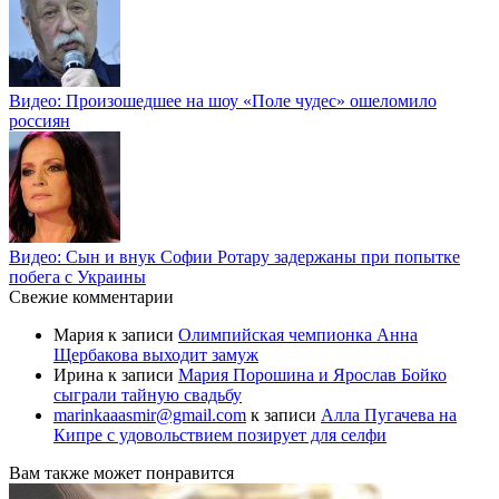
Видео: Произошедшее на шоу «Поле чудес» ошеломило
россиян
Видео: Сын и внук Софии Ротару задержаны при попытке
побега с Украины
Свежие комментарии
Мария
к записи
Олимпийская чемпионка Анна
Щербакова выходит замуж
Ирина
к записи
Мария Порошина и Ярослав Бойко
сыграли тайную свадьбу
marinkaaasmir@gmail.com
к записи
Алла Пугачева на
Кипре с удовольствием позирует для селфи
Вам также может понравится