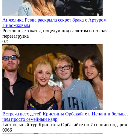
Анжелика Ревва раскрыла секрет брака с Артуром
Пирожковым
Роскошные закаты, поцелуи под салютом и полная
перезагрузка
0
75
Встреча всех детей Кристины Орбакайте в Испании больше,
чем просто семейный кадр
Гастрольный тур Кристины Орбакайте по Испании подарил
0
966