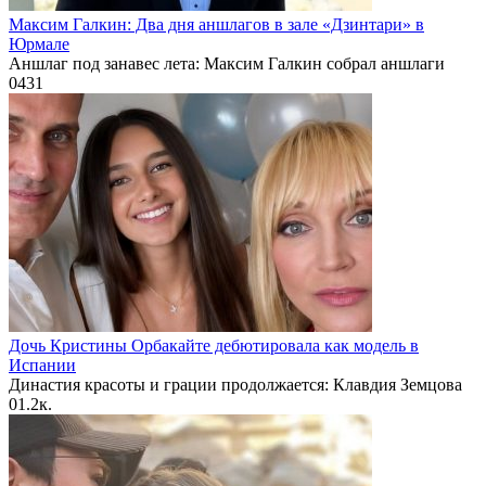
Максим Галкин: Два дня аншлагов в зале «Дзинтари» в
Юрмале
Аншлаг под занавес лета: Максим Галкин собрал аншлаги
0
431
Дочь Кристины Орбакайте дебютировала как модель в
Испании
Династия красоты и грации продолжается: Клавдия Земцова
0
1.2к.