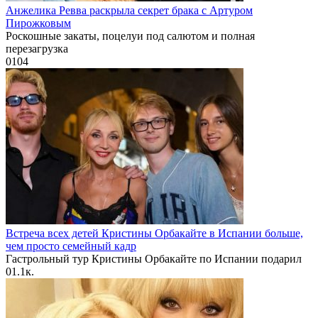
Анжелика Ревва раскрыла секрет брака с Артуром
Пирожковым
Роскошные закаты, поцелуи под салютом и полная
перезагрузка
0
104
Встреча всех детей Кристины Орбакайте в Испании больше,
чем просто семейный кадр
Гастрольный тур Кристины Орбакайте по Испании подарил
0
1.1к.