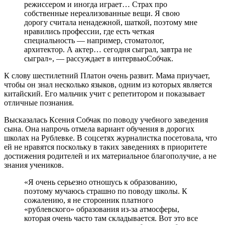
режиссером и иногда играет… Страх про
собственные нереализованные вещи. Я свою
дорогу считала ненадежной, шаткой, поэтому мне
нравились профессии, где есть четкая
специальность — например, стоматолог,
архитектор. А актер… сегодня сыграл, завтра не
сыграл», — рассуждает в интервьюСобчак.
К слову шестилетний Платон очень развит. Мама приучает,
чтобы он знал несколько языков, одним из которых является
китайский. Его мальчик учит с репетитором и показывает
отличные познания.
Высказалась Ксения Собчак по поводу учебного заведения
сына. Она напрочь отмела вариант обучения в дорогих
школах на Рублевке. В соцсетях журналистка посетовала, что
ей не нравятся поскольку в таких заведениях в приоритете
достижения родителей и их материальное благополучие, а не
знания учеников.
«Я очень серьезно отношусь к образованию,
поэтому мучаюсь страшно по поводу школы. К
сожалению, я не сторонник платного
«рублевского» образования из-за атмосферы,
которая очень часто там складывается. Вот это все