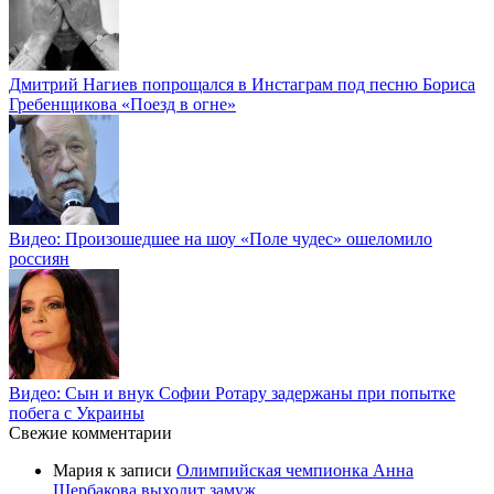
Дмитрий Нагиев попрощался в Инстаграм под песню Бориса
Гребенщикова «Поезд в огне»
Видео: Произошедшее на шоу «Поле чудес» ошеломило
россиян
Видео: Сын и внук Софии Ротару задержаны при попытке
побега с Украины
Свежие комментарии
Мария
к записи
Олимпийская чемпионка Анна
Щербакова выходит замуж