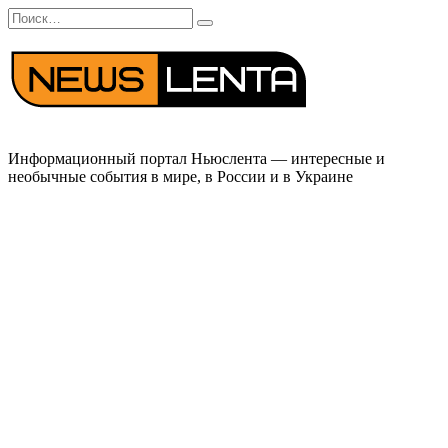
Перейти
Search
к
for:
содержанию
Информационный портал Ньюслента — интересные и
необычные события в мире, в России и в Украине