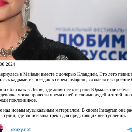
.08.2024
ернулась в Майами вместе с дочерью Клавдией. Это лето певиц
ась кадрами из поездок в своем Instagram, создавая настроение
их близких в Литве, где живет ее отец или Юрмале, где сейчас 
вочка могла провести время с ней и своими дядей и тетей, но в
реди поклонников.
 над новым музыкальным материалом. В своем Instagram она рас
 студии, где записывала треки для предстоящих выступлений.