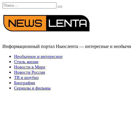
Перейти
Search
к
for:
содержанию
Информационный портал Ньюслента — интересные и необычные
Необычное и интересное
Стиль жизни
Новости в Мире
Новости России
ТВ и шоубиз
Биографии
Сериалы и фильмы