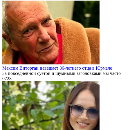
Максим Виторган навещает 86-летнего отца в Юрмале
За повседневной суетой и шумными заголовками мы часто
0
728