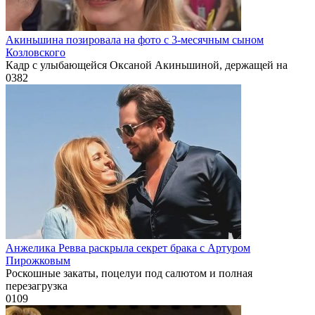
Акиньшина позировала на фото с 3-месячным сыном
Козловского
Кадр с улыбающейся Оксаной Акиньшиной, держащей на
0
382
Анжелика Ревва раскрыла секрет брака с Артуром
Пирожковым
Роскошные закаты, поцелуи под салютом и полная
перезагрузка
0
109