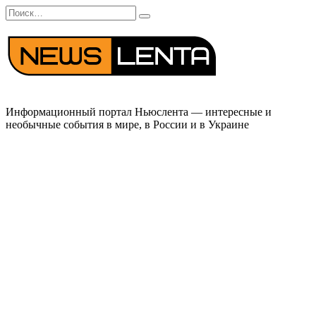
Перейти
Search
к
for:
содержанию
Информационный портал Ньюслента — интересные и
необычные события в мире, в России и в Украине