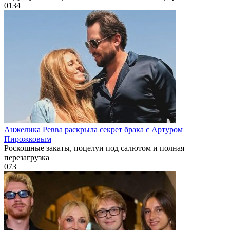
0
134
Анжелика Ревва раскрыла секрет брака с Артуром
Пирожковым
Роскошные закаты, поцелуи под салютом и полная
перезагрузка
0
73