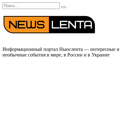
Перейти
Search
к
for:
содержанию
Информационный портал Ньюслента — интересные и
необычные события в мире, в России и в Украине