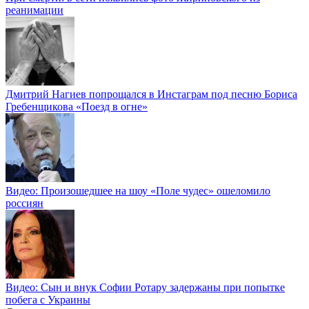
реанимации
Дмитрий Нагиев попрощался в Инстаграм под песню Бориса
Гребенщикова «Поезд в огне»
Видео: Произошедшее на шоу «Поле чудес» ошеломило
россиян
Видео: Сын и внук Софии Ротару задержаны при попытке
побега с Украины