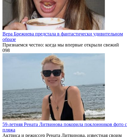
Вера Брежнева предстала в фантастически удивительном
образе
Признаемся честно: когда мы впервые открыли свежий
0
98
59-летняя Рената Литвинова покорила поклонников фото с
пляжа
Актриса и режиссер Рената Литвинова, известная своим