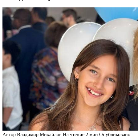
Автор
Владимир Михайлов
На чтение
2 мин
Опубликовано